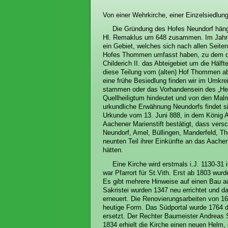
Von einer Wehrkirche, einer Einzelsiedlu
Die Gründung des Hofes Neundorf häng
Hl. Remaklus um 648 zusammen. Im Jahre 6
ein Gebiet, welches sich nach allen Seite
Hofes Thommen umfasst haben, zu dem die
Childerich II. das Abteigebiet um die Hälft
diese Teilung vom (alten) Hof Thommen ab
eine frühe Besiedlung finden wir im Umkreis
stammen oder das Vorhandensein des „Heilig
Quellheiligtum hindeutet und von den Mal
urkundliche
Erwähnung Neundorfs findet si
Urkunde vom 13. Juni 888, in dem König 
Aachener Marienstift bestätigt, dass vers
Neundorf, Amel, Büllingen, Manderfeld,
neunten Teil ihrer Einkünfte an das Aachen
hätten.
Eine Kirche wird erstmals i.J. 1130-31
war Pfarrort für St.Vith. Erst ab 1803 wurd
Es gibt mehrere Hinweise auf einen Bau a
Sakristei wurden 1347 neu errichtet und 
erneuert. Die Renovierungsarbeiten von 16
heutige Form. Das Südportal wurde 1764 du
ersetzt. Der Rechter Baumeister Andreas S
1834 erhielt die Kirche einen neuen Helm,