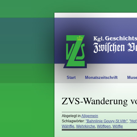
Start
Monatszeitschrift
Mus
ZVS-Wanderung vo
Abgelegt in
Allgemein
Schlagwörter:
"Bahnlinie Gouvy-St.Vith"
,
"Hof
Wähffje
,
Wehrkirche
,
Wöffgen
,
Wöffje