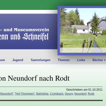
eum
Jugend
Sammlungen
Themen
Links
Bücher +
n Neundorf nach Rodt
Geschrieben am 01.10.2011
 Neundorf"
,
"Hof Thommen"
,
Bahnlinie
,
Crombach
,
Gouvy
,
Neundorf
,
Rodt
,