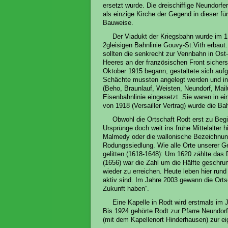
ersetzt wurde. Die dreischiffige Neundorfer
als einzige Kirche der Gegend in dieser fü
Bauweise.
Der Viadukt der Kriegsbahn wurde im 1
2gleisigen Bahnlinie Gouvy-St.Vith erbaut.
sollten die senkrecht zur Vennbahn in Os
Heeres an der französischen Front sichers
Oktober 1915 begann, gestaltete sich auf
Schächte mussten angelegt werden und i
(Beho, Braunlauf, Weisten, Neundorf, Ma
Eisenbahnlinie eingesetzt. Sie waren in 
von 1918 (Versailler Vertrag) wurde die Bah
Obwohl die Ortschaft Rodt erst zu Begi
Ursprünge doch weit ins frühe Mittelalter 
Malmedy oder die wallonische Bezeichnung 
Rodungssiedlung. Wie alle Orte unserer G
gelitten (1618-1648): Um 1620 zählte das
(1656) war die Zahl um die Hälfte geschru
wieder zu erreichen. Heute leben hier rund
aktiv sind. Im Jahre 2003 gewann die Orts
Zukunft haben“.
Eine Kapelle in Rodt wird erstmals im
Bis 1924 gehörte Rodt zur Pfarre Neundorf
(mit dem Kapellenort Hinderhausen) zur ei