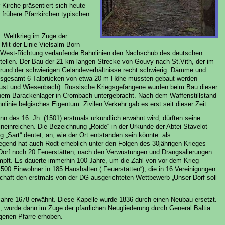
 Kirche präsentiert sich heute
r frühere Pfarrkirchen typischen
. Weltkrieg im Zuge der
 Mit der Linie Vielsalm-Born
t-West-Richtung verlaufende Bahnlinien den Nachschub des deutschen
tellen. Der Bau der 21 km langen Strecke von Gouvy nach St.Vith, der im
grund der schwierigen Geländeverhältnisse recht schwierig: Dämme und
nsgesamt 6 Talbrücken von etwa 20 m Höhe mussten gebaut werden
ilust und Wiesenbach). Russische Kriegsgefangene wurden beim Bau dieser
einem Barackenlager in Crombach untergebracht. Nach dem Waffenstillstand
nlinie belgisches Eigentum. Zivilen Verkehr gab es erst seit dieser Zeit.
nn des 16. Jh. (1501) erstmals urkundlich erwähnt wird, dürften seine
hineinreichen. Die Bezeichnung „Roide“ in der Urkunde der Abtei Stavelot-
„Sart“ deutet, an, wie der Ort entstanden sein könnte: als
egend hat auch Rodt erheblich unter den Folgen des 30jährigen Krieges
 Dorf noch 20 Feuerstätten, nach den Verwüstungen und Drangsalierungen
mpft. Es dauerte immerhin 100 Jahre, um die Zahl von vor dem Krieg
 500 Einwohner in 185 Haushalten („Feuerstätten“), die in 16 Vereinigungen
chaft den erstmals von der DG ausgerichteten Wettbewerb „Unser Dorf soll
 Jahre 1678 erwähnt. Diese Kapelle wurde 1836 durch einen Neubau ersetzt.
, wurde dann im Zuge der pfarrlichen Neugliederung durch General Baltia
genen Pfarre erhoben.