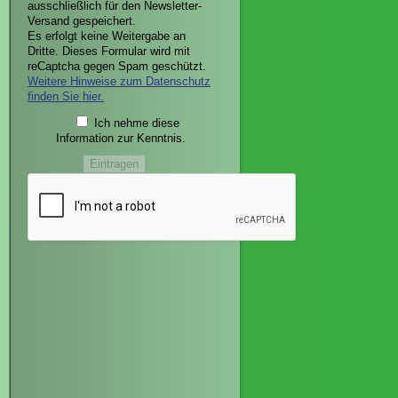
ausschließlich für den Newsletter-
Versand gespeichert.
Es erfolgt keine Weitergabe an
Dritte. Dieses Formular wird mit
reCaptcha gegen Spam geschützt.
Weitere Hinweise zum Datenschutz
finden Sie hier.
Ich nehme diese
Information zur Kenntnis.