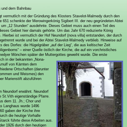
ng und dem Bahnbau
t vermutlich mit der Gründung des Klosters Stavelot-Malmedy durch den
51 schenkte der Merowingerkönig Sigibert III. der neu gegründeten Abtei
n um „12 Stunden“ ausdehnte.
Dieses Gebiet muss auch einen Teil des
ses Gebiet hier damals gehörte. Um das Jahr 670 reduzierte König
e. Hierbei ist vermutlich der Hof Neundorf (nova villa) entstanden, der durch
getrennt wurde und bei der Abtei Stavelot-Malmedy verblieb. Hinweise auf
 des Dorfes: die Hügelgräber „auf der Lieg“, die aus keltischer Zeit
enborns“ – einer Quelle östlich der Kirche, die auf ein vorchristliches
medyer Mönchen später der Muttergottes geweiht wurde. Die erste
ch in der bekannten „Nona-
Arnulf von Kärnten dem
chiedene Ortschaften (darunter
 Thommen und Weismes) den
er Marienstift abzuführen
 in Neundorf erwähnt. Neundorf
e St.Vith eigenständige Pfarre.
us dem 11. Jh.; Chor und
das Langhaus wurde 1496
60 gaben der Kirche ihre
rch die heutige Vorhalle
tarck führte diese Arbeiten aus.
 der 1926 durch den heutigen