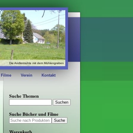
Die Andlermühle mit dem Mühlengraben
 Filme
Verein
Kontakt
Suche Themen
Suche Bücher und Filme
Warenkorb