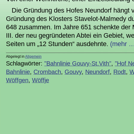
Die Gründung des Hofes Neundorf hängt ve
Gründung des Klosters Stavelot-Malmedy d
648 zusammen. Im Jahre 651 schenkte der M
III. der neu gegründeten Abtei ein Gebiet, w
Seiten um „12 Stunden“ ausdehnte.
(mehr …
Abgelegt in
Allgemein
Schlagwörter:
"Bahnlinie Gouvy-St.Vith"
,
"Hof N
Bahnlinie
,
Crombach
,
Gouvy
,
Neundorf
,
Rodt
,
W
Wöffgen
,
Wöffje