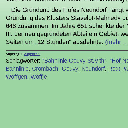
Die Gründung des Hofes Neundorf hängt ve
Gründung des Klosters Stavelot-Malmedy d
648 zusammen. Im Jahre 651 schenkte der M
III. der neu gegründeten Abtei ein Gebiet, w
Seiten um „12 Stunden“ ausdehnte.
(mehr …
Abgelegt in
Allgemein
Schlagwörter:
"Bahnlinie Gouvy-St.Vith"
,
"Hof N
Bahnlinie
,
Crombach
,
Gouvy
,
Neundorf
,
Rodt
,
W
Wöffgen
,
Wöffje