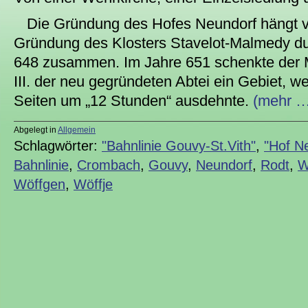
Die Gründung des Hofes Neundorf hängt ve
Gründung des Klosters Stavelot-Malmedy d
648 zusammen. Im Jahre 651 schenkte der M
III. der neu gegründeten Abtei ein Gebiet, w
Seiten um „12 Stunden“ ausdehnte.
(mehr …
Abgelegt in
Allgemein
Schlagwörter:
"Bahnlinie Gouvy-St.Vith"
,
"Hof N
Bahnlinie
,
Crombach
,
Gouvy
,
Neundorf
,
Rodt
,
W
Wöffgen
,
Wöffje