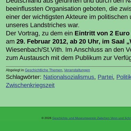
Deutschland aus geführten und durch den N
beeinflussten Organisation geboten, die zw
einer der wichtigsten Akteure im politischen
unseres Landstriches war.
Der Vortrag, zu dem ein
Eintritt von 2 Euro
am
29. Februar 2012, ab 20 Uhr, im Saal
Wiesenbach/St.Vith. Im Anschluss an den Vo
zum Austausch mit dem Publikum zur Verfü
Abgelegt in
Geschichtliche Themen
,
Veranstaltungen
Schlagwörter:
Nationalsozialismus
,
Partei
,
Politi
Zwischenkriegszeit
© 2026
Geschichts- und Museumsverein Zwischen Venn und Schne