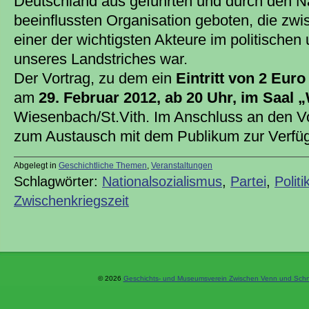
Deutschland aus geführten und durch den N
beeinflussten Organisation geboten, die zw
einer der wichtigsten Akteure im politischen
unseres Landstriches war.
Der Vortrag, zu dem ein
Eintritt von 2 Euro
am
29. Februar 2012, ab 20 Uhr, im Saal
Wiesenbach/St.Vith. Im Anschluss an den Vo
zum Austausch mit dem Publikum zur Verfü
Abgelegt in
Geschichtliche Themen
,
Veranstaltungen
Schlagwörter:
Nationalsozialismus
,
Partei
,
Politi
Zwischenkriegszeit
© 2026
Geschichts- und Museumsverein Zwischen Venn und Schne