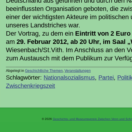
Deutschland aus geführten und durch den N
beeinflussten Organisation geboten, die zw
einer der wichtigsten Akteure im politischen
unseres Landstriches war.
Der Vortrag, zu dem ein
Eintritt von 2 Euro
am
29. Februar 2012, ab 20 Uhr, im Saal
Wiesenbach/St.Vith. Im Anschluss an den Vo
zum Austausch mit dem Publikum zur Verfü
Abgelegt in
Geschichtliche Themen
,
Veranstaltungen
Schlagwörter:
Nationalsozialismus
,
Partei
,
Politi
Zwischenkriegszeit
© 2026
Geschichts- und Museumsverein Zwischen Venn und Schne