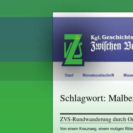
Start
Monatszeitschrift
Mus
Schlagwort: Malbe
ZVS-Rundwanderung durch O
Von einem Kreuzweg, einem mutigen Ritte