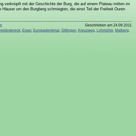
g verknüpft mit der Geschichte der Burg, die auf einem Plateau mitten im
ie Häuser um den Burgberg schmiegten, die einst Teil der Freiheit Ouren
en
Geschrieben am 24.09.2011
reiländereck
,
Esser
,
Europadenkmal
,
Giltingen
,
Kreuzweg
,
Lohmühle
,
Malberg
,