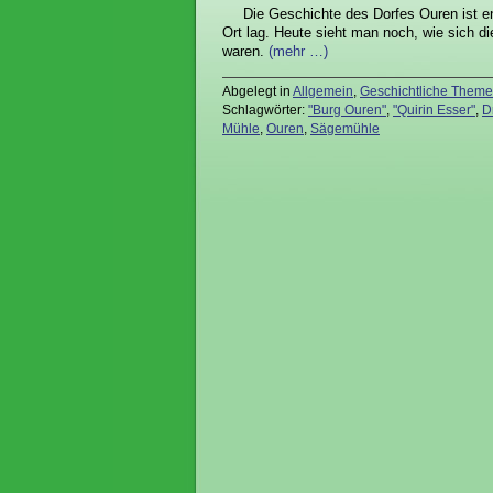
Die Geschichte des Dorfes Ouren ist en
Ort lag. Heute sieht man noch, wie sich d
waren.
(mehr …)
Abgelegt in
Allgemein
,
Geschichtliche Them
Schlagwörter:
"Burg Ouren"
,
"Quirin Esser"
,
D
Mühle
,
Ouren
,
Sägemühle