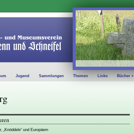
eum
Jugend
Sammlungen
Themen
Links
Bücher +
rg
uren
r, „Knöddele“ und Europäern