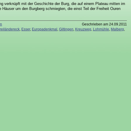
g verknüpft mit der Geschichte der Burg, die auf einem Plateau mitten im
ie Häuser um den Burgberg schmiegten, die einst Teil der Freiheit Ouren
en
Geschrieben am 24.09.2011
reiländereck
,
Esser
,
Europadenkmal
,
Giltingen
,
Kreuzweg
,
Lohmühle
,
Malberg
,