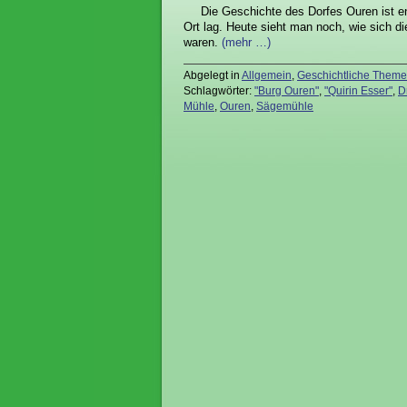
Die Geschichte des Dorfes Ouren ist en
Ort lag. Heute sieht man noch, wie sich d
waren.
(mehr …)
Abgelegt in
Allgemein
,
Geschichtliche Them
Schlagwörter:
"Burg Ouren"
,
"Quirin Esser"
,
D
Mühle
,
Ouren
,
Sägemühle