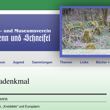
eum
Jugend
Sammlungen
Themen
Links
Bücher +
padenkmal
uren
r, „Knöddele“ und Europäern