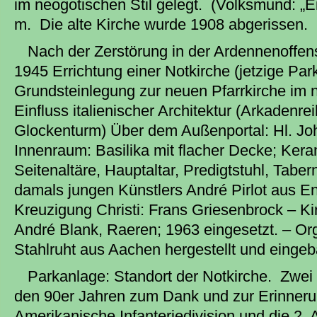
im neogotischen Stil gelegt. (Volksmund: „
m. Die alte Kirche wurde 1908 abgerissen.
Nach der Zerstörung in der Ardennenoffen
1945 Errichtung einer Notkirche (jetzige Pa
Grundsteinlegung zur neuen Pfarrkirche im 
Einfluss italienischer Architektur (Arkadenr
Glockenturm) Über dem Außenportal: Hl. Jo
Innenraum: Basilika mit flacher Decke; Ker
Seitenaltäre, Hauptaltar, Predigtstuhl, Taber
damals jungen Künstlers André Pirlot aus En
Kreuzigung Christi: Frans Griesenbrock – Ki
André Blank, Raeren; 1963 eingesetzt. – Org
Stahlruht aus Aachen hergestellt und eingeb
Parkanlage: Standort der Notkirche. Zwei
den 90er Jahren zum Dank und zur Erinneru
Amerikanische Infanteriedivision und die 2.