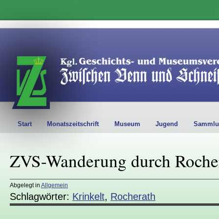
Start
Monatszeitschrift
Museum
Jugend
Sammlu
ZVS-Wanderung durch Rocher
Abgelegt in
Allgemein
Schlagwörter:
Krinkelt
,
Rocherath