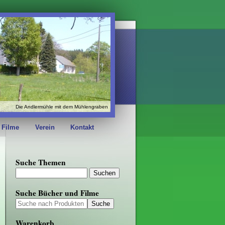
Die Andlermühle mit dem Mühlengraben
 Filme
Verein
Kontakt
Suche Themen
Suche Bücher und Filme
Warenkorb