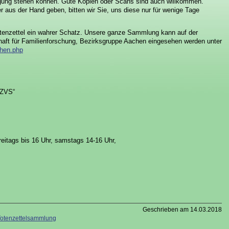
fügung stehen können. Gute Kopien oder Scans sind auch willkommen.
r aus der Hand geben, bitten wir Sie, uns diese nur für wenige Tage
Totenzettel ein wahrer Schatz. Unsere ganze Sammlung kann auf der
haft für Familienforschung, Bezirksgruppe Aachen eingesehen werden unter
chen.php
„ZVS“
reitags bis 16 Uhr, samstags 14-16 Uhr,
Geschrieben am 14.03.2018
Totenzettelsammlung