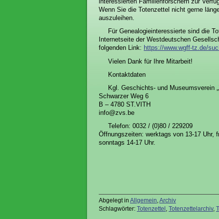
interessierten Familienforschern zur Ver
Wenn Sie die Totenzettel nicht gerne länge
auszuleihen.
Für Genealogieinteressierte sind die 
Internetseite der Westdeutschen Gesellsc
folgenden Link:
https://www.wgff-tz.de/su
Vielen Dank für Ihre Mitarbeit!
Kontaktdaten
Kgl. Geschichts- und Museumsverein 
Schwarzer Weg 6
B – 4780 ST.VITH
info@zvs.be
Telefon: 0032 / (0)80 / 229209
Öffnungszeiten: werktags von 13-17 Uhr, f
sonntags 14-17 Uhr.
Abgelegt in
Allgemein
,
Archiv
Schlagwörter:
Totenzettel
,
Totenzettelarchiv
,