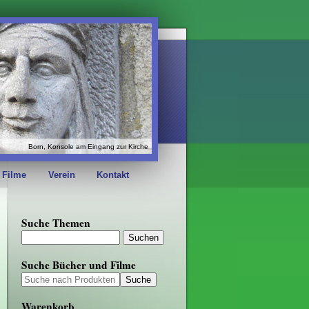
Born, Konsole am Eingang zur Kirche
 Filme
Verein
Kontakt
Suche Themen
Suche Bücher und Filme
Warenkorb