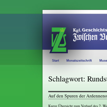
Start
Monatszeitschrift
Mus
Schlagwort: Runds
Auf den Spuren der Ardenneno
Kurze Übersicht zum Verlauf des 2. We