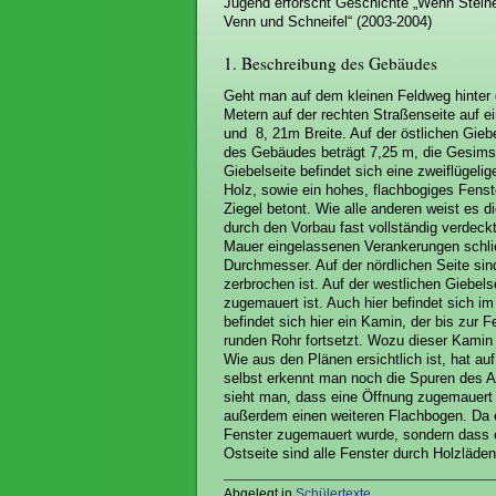
Jugend erforscht Geschichte „Wenn Stein
Venn und Schneifel“ (2003-2004)
1. Beschreibung des Gebäudes
Geht man auf dem kleinen Feldweg hinter d
Metern auf der rechten Straßenseite auf 
und 8, 21m Breite. Auf der östlichen Giebe
des Gebäudes beträgt 7,25 m, die Gesimshö
Giebelseite befindet sich eine zweiflügelig
Holz, sowie ein hohes, flachbogiges Fens
Ziegel betont. Wie alle anderen weist es 
durch den Vorbau fast vollständig verdeckt
Mauer eingelassenen Verankerungen schlie
Durchmesser. Auf der nördlichen Seite sin
zerbrochen ist. Auf der westlichen Giebelse
zugemauert ist. Auch hier befindet sich 
befindet sich hier ein Kamin, der bis zur
runden Rohr fortsetzt. Wozu dieser Kamin di
Wie aus den Plänen ersichtlich ist, hat a
selbst erkennt man noch die Spuren des Ab
sieht man, dass eine Öffnung zugemauert
außerdem einen weiteren Flachbogen. Da er 
Fenster zugemauert wurde, sondern dass er
Ostseite sind alle Fenster durch Holzläden
Abgelegt in
Schülertexte