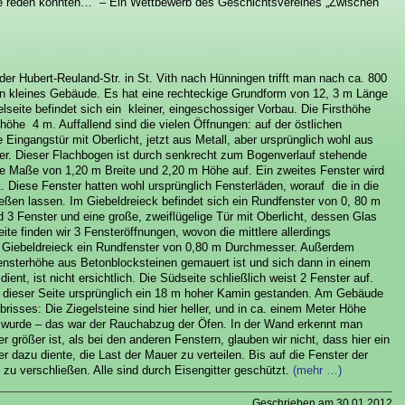
e reden könnten…“ – Ein Wettbewerb des Geschichtsvereines „Zwischen
er Hubert-Reuland-Str. in St. Vith nach Hünningen trifft man nach ca. 800
ein kleines Gebäude. Es hat eine rechteckige Grundform von 12, 3 m Länge
lseite befindet sich ein kleiner, eingeschossiger Vorbau. Die Firsthöhe
he 4 m. Auffallend sind die vielen Öffnungen: auf der östlichen
e Eingangstür mit Oberlicht, jetzt aus Metall, aber ursprünglich wohl aus
ter. Dieser Flachbogen ist durch senkrecht zum Bogenverlauf stehende
die Maße von 1,20 m Breite und 2,20 m Höhe auf. Ein zweites Fenster wird
. Diese Fenster hatten wohl ursprünglich Fensterläden, worauf die in die
ßen lassen. Im Giebeldreieck befindet sich ein Rundfenster von 0, 80 m
d 3 Fenster und eine große, zweiflügelige Tür mit Oberlicht, dessen Glas
ite finden wir 3 Fensteröffnungen, wovon die mittlere allerdings
im Giebeldreieck ein Rundfenster von 0,80 m Durchmesser. Außerdem
 Fensterhöhe aus Betonblocksteinen gemauert ist und sich dann in einem
ent, ist nicht ersichtlich. Die Südseite schließlich weist 2 Fenster auf.
uf dieser Seite ursprünglich ein 18 m hoher Kamin gestanden. Am Gebäude
risses: Die Ziegelsteine sind hier heller, und in ca. einem Meter Höhe
 wurde – das war der Rauchabzug der Öfen. In der Wand erkennt man
größer ist, als bei den anderen Fenstern, glauben wir nicht, dass hier ein
 dazu diente, die Last der Mauer zu verteilen. Bis auf die Fenster der
 zu verschließen. Alle sind durch Eisengitter geschützt.
(mehr …)
Geschrieben am 30.01.2012