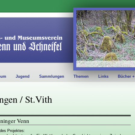
eum
Jugend
Sammlungen
Themen
Links
Bücher +
gen / St.Vith
nninger Venn
des Projektes: