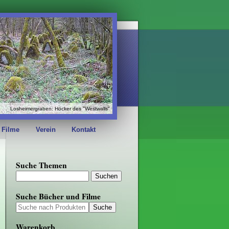
Losheimergraben: Höcker des "Westwalls"
 Filme
Verein
Kontakt
Suche Themen
Suche Bücher und Filme
Warenkorb