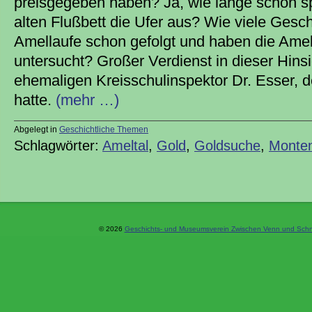
preisgegeben haben? Ja, wie lange schon sp
alten Flußbett die Ufer aus? Wie viele Gesc
Amellaufe schon gefolgt und haben die Amel
untersucht? Großer Verdienst in dieser Hins
ehemaligen Kreisschulinspektor Dr. Esser, de
hatte.
(mehr …)
Abgelegt in
Geschichtliche Themen
Schlagwörter:
Ameltal
,
Gold
,
Goldsuche
,
Monte
© 2026
Geschichts- und Museumsverein Zwischen Venn und Schne