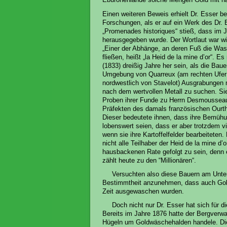
Einen weiteren Beweis erhielt Dr. Esser be
Forschungen, als er auf ein Werk des Dr.
„Promenades historiques“ stieß, dass im 
herausgegeben wurde. Der Wortlaut war wie
„Einer der Abhänge, an deren Fuß die Was
fließen, heißt „la Heid de la mine d’or“. Es
(1833) dreißig Jahre her sein, als die Baue
Umgebung von Quarreux (am rechten Ufer
nordwestlich von Stavelot) Ausgrabungen
nach dem wertvollen Metall zu suchen. Si
Proben ihrer Funde zu Herrn Desmoussea
Präfekten des damals französischen Ourt
Dieser bedeutete ihnen, dass ihre Bemühu
lobenswert seien, dass er aber trotzdem vi
wenn sie ihre Kartoffelfelder bearbeiteten
nicht alle Teilhaber der Heid de la mine d
hausbackenen Rate gefolgt zu sein, denn 
zählt heute zu den “Millionären“.
Versuchten also diese Bauern am Unter
Bestimmtheit anzunehmen, dass auch Gold
Zeit ausgewaschen wurden.
Doch nicht nur Dr. Esser hat sich für d
Bereits im Jahre 1876 hatte der Bergverwal
Hügeln um Goldwäschehalden handele. Die