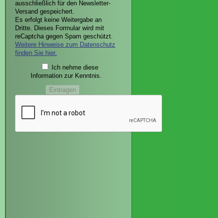
ausschließlich für den Newsletter-
Versand gespeichert.
Es erfolgt keine Weitergabe an
Dritte. Dieses Formular wird mit
reCaptcha gegen Spam geschützt.
Weitere Hinweise zum Datenschutz
finden Sie hier.
Ich nehme diese
Information zur Kenntnis.