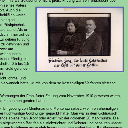
heimnis als Goldschürfer nicht preis. F. Jung war sehr enttäuscht über
en seines Vaters
ort. Auch die
ehilflich waren,
hier ging.
us Pitshpineholz
aschsand. Als er
ldschimmer auf den
 Es gelang F. Jung
n zu gewinnen und
 zwar am
ldwaschungen
s der Fündigkeit.
hotter 0,5 bis 1,5
mm Gold gefunden
es
cht lohnte, und
 verwandelt hätte, wurde von dem so kostspieligen Verfahren Abstand
die Warnungen der Frankfurter Zeitung vom November 1910 gewesen waren,
d zu nehmen geraten hatte.
er Umgebung von Montenau und Montenau selbst, wie ihren ehemaligen
er fluchwürdige Goldhunger gepackt hatte. Man war in dem Goldrausch
bends spielte man „Kopf oder Adler“ mit der goldenen 20 Markmünze. Die
en altgewohnten Berufen als Viehzüchter und Ackerer und bebauten wieder
ort von Iveldingen wo er sich inzwischen umquartiert hatte. Erwähnenswert