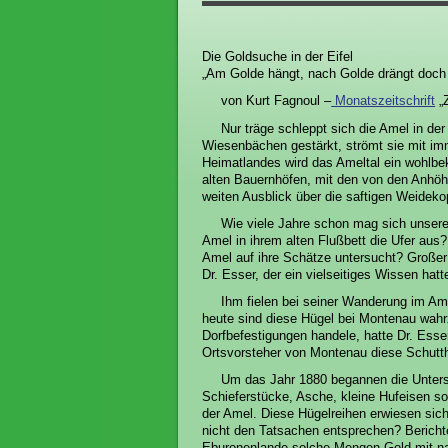
Die Goldsuche in der Eifel
„Am Golde hängt, nach Golde drängt doch 
von Kurt Fagnoul –
Monatszeitschrift
„
Nur träge schleppt sich die Amel in d
Wiesenbächen gestärkt, strömt sie mit im
Heimatlandes wird das Ameltal ein wohlbek
alten Bauernhöfen, mit den von den Anhö
weiten Ausblick über die saftigen Weidek
Wie viele Jahre schon mag sich unser
Amel in ihrem alten Flußbett die Ufer aus
Amel auf ihre Schätze untersucht? Großer 
Dr. Esser, der ein vielseitiges Wissen hatt
Ihm fielen bei seiner Wanderung im Am
heute sind diese Hügel bei Montenau wahr
Dorfbefestigungen handele, hatte Dr. Esse
Ortsvorsteher von Montenau diese Schutt
Um das Jahr 1880 begannen die Unter
Schieferstücke, Asche, kleine Hufeisen s
der Amel. Diese Hügelreihen erwiesen sic
nicht den Tatsachen entsprechen? Bericht
Eburonenlande solche Mengen Gold mit na