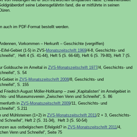
Goldgräberdorf seine Lebensgefährtin fand, die er mitführte in seinen
Düren.
nen auch im PDF-Format bestellt werden.
 Ardennen, Vorkommen – Herkunft – Geschichte (vergriffen)
Eifel-Gebiet (1-5) in ZVS-
Monatszeitschrift 1969
/4-8, Geschichts- und
ifel“, Heft 4 (S. 41-44), Heft 5 (S. 66-68), Heft 6 (S. 79-80), Heft 7 (S.
zur Goldsuche im Ameltal in
ZVS-Monatszeitschrift 1977
/4, Geschichts- und
neifel“, S. 54
l-Gebiet in
ZVS-Monatszeitschrift 2008
/8, Geschichts- und
neifel“, S. 155
d Friedrich August Möller-Holtkamp – zwei „Kapitalisten“ im Amelgebiet in
chts- und Museumsverein „Zwischen Venn und Schneifel“, S. 86
mmenfurth in
ZVS-Monatszeitschrift 2009
/11, Geschichts- und
hneifel“, S.211
n und Mühlsteinen (1+2) in
ZVS-Monatszeitschrift 2011
/2 + 3, Geschichts-
Schneifel“, Heft 2 (S. 31-34), Heft 3 (S. 50-54)
ünzen aus ostbelgischem Eifelgold? in
ZVS-Monatszeitschrift 2011
/4,
hen Venn und Schneifel“, Seite 75