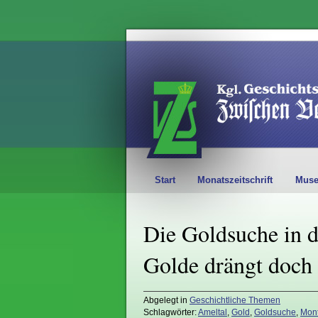
Start
Monatszeitschrift
Mus
Die Goldsuche in d
Golde drängt doch 
Abgelegt in
Geschichtliche Themen
Schlagwörter:
Ameltal
,
Gold
,
Goldsuche
,
Mon