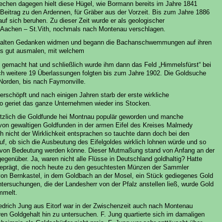
chen dagegen hielt diese Hügel, wie Bormann bereits im Jahre 1841
 Beitrag zu den Ardennen, für Gräber aus der Vorzeit. Bis zum Jahre 1886
uf sich beruhen. Zu dieser Zeit wurde er als geologischer
Aachen – St.Vith, nochmals nach Montenau verschlagen.
 alten Gedanken widmen und begann die Bachanschwemmungen auf ihren
ns gut ausmalen, mit welchem
n gemacht hat und schließlich wurde ihm dann das Feld „Himmelsfürst“ bei
ch weitere 19 Überlassungen folgten bis zum Jahre 1902. Die Goldsuche
Norden, bis nach Faymonville.
erschöpft und nach einigen Jahren starb der erste wirkliche
 geriet das ganze Unternehmen wieder ins Stocken.
ötzlich die Goldfunde hei Montnau populär geworden und manche
 von gewaltigen Goldfunden in der armen Eifel des Kreises Malmedy
 nicht der Wirklichkeit entsprachen so tauchte dann doch bei den
auf, ob sich die Ausbeutung des Eifelgoldes wirklich lohnen würde und so
ft von Bedeutung werden könne. Dieser Mutmaßung stand von Anfang an der
enüber. Ja, waren nicht alle Flüsse in Deutschland goldhaltig? Hatte
eprägt, die noch heute zu den gesuchtesten Münzen der Sammler
on Bernkastel, in dem Goldbach an der Mosel, ein Stück gediegenes Gold
tersuchungen, die der Landesherr von der Pfalz anstellen ließ, wurde Gold
mmelt.
edrich Jung aus Eitorf war in der Zwischenzeit auch nach Montenau
n Goldgehalt hin zu untersuchen. F. Jung quartierte sich im damaligen