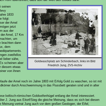
i seinen
 Bevy
Jahre 1833
 folgt:
ser der Amel
 mögen jetzt
rn aus der
 der Amel, 17 Km
 machten, um
e brachten dann
ux, dem
hedépartements.
ngen zweifellos
el lieber sähe,
Goldwaschplatz am Schinderbach, links im Bild
. Es scheinen aber
Friedrich Jung, ZVS-Archiv
’or diesem etwas
einer von ihnen
laufe der Amel noch im Jahre 1803 mit Erfolg Gold zu waschen, so ist mit
körner durch Anschwemmung in das Flussbett geraten sind und in alter
iese keltisch-römischen Goldseifenhügel entlang der Amel interessiert.
ter J. Jung aus Eitorf/Sieg die gleiche Meinung, dass es sich bei diesen
 Meinung vertrat Jung auch vor dem großen Geologen, der Eifel,