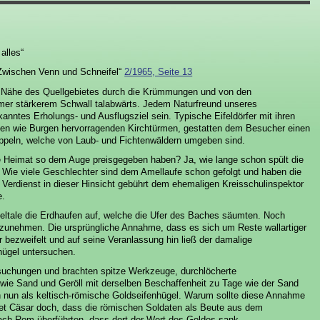
alles“
Zwischen Venn und Schneifel“
2/1965, Seite 13
er Nähe des Quellgebietes durch die Krümmungen und von den
mer stärkerem Schwall talabwärts. Jedem Naturfreund unseres
anntes Erholungs- und Ausflugsziel sein. Typische Eifeldörfer mit ihren
hen wie Burgen hervorragenden Kirchtürmen, gestatten dem Besucher einen
oppeln, welche von Laub- und Fichtenwäldern umgeben sind.
e Heimat so dem Auge preisgegeben haben? Ja, wie lange schon spült die
? Wie viele Geschlechter sind dem Amellaufe schon gefolgt und haben die
Verdienst in dieser Hinsicht gebührt dem ehemaligen Kreisschulinspektor
e.
eltale die Erdhaufen auf, welche die Ufer des Baches säumten. Noch
zunehmen. Die ursprüngliche Annahme, dass es sich um Reste wallartiger
r bezweifelt und auf seine Veranlassung hin ließ der damalige
hügel untersuchen.
suchungen und brachten spitze Werkzeuge, durchlöcherte
owie Sand und Geröll mit derselben Beschaffenheit zu Tage wie der Sand
h nun als keltisch-römische Goldseifenhügel. Warum sollte diese Annahme
et Cäsar doch, dass die römischen Soldaten als Beute aus dem
ch Rom überführten, dass dort der Wert des Goldes sank.