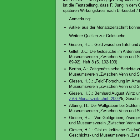
ist die Feststellung, dass F. Jung in dem 
späteren Wirkungskreis nach Birkesdorf / 
Anmerkung:
Artikel aus der Monatszeitschrift kön
Weitere Quellen zur Goldsuche:
Giesen, H.J.: Gold zwischen Eifel und
Gillet, J.C: Die Goldsuche im Ardennen-
Museumsverein „Zwischen Venn und Schne
89-92), Heft 8 (S. 102-103)
Bertha, A.: Zeitgenössische Berichte 
Museumsverein „Zwischen Venn und Sch
Giesen, H.J.: „Feld“-Forschung im Ame
Museumsverein „Zwischen Venn und Sch
Giesen, H.J.: Bernhard August Wirtz un
ZVS-Monatszeitschrift 2009
/5, Geschi
Albring, H.: Der Wallgraben bei Schlo
Museumsverein „Zwischen Venn und Sc
Giesen, H.J.: Von Goldgruben, Zwerge
und Museumsverein „Zwischen Venn und 
Giesen, H.J.: Gibt es keltische Goldm
Geschichts- und Museumsverein „Zwisc