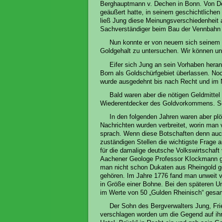
Berghauptmann v. Dechen in Bonn. Von De
geäußert hatte, in seinem geschichtlichen
ließ Jung diese Meinungsverschiedenheit a
Sachverständiger beim Bau der Vennbahn 
Nun konnte er von neuem sich seinem
Goldgehalt zu untersuchen. Wir können u
Eifer sich Jung an sein Vorhaben hera
Born als Goldschürfgebiet überlassen. No
wurde ausgedehnt bis nach Recht und im 
Bald waren aber die nötigen Geldmittel 
Wiederentdecker des Goldvorkommens. So
In den folgenden Jahren waren aber pl
Nachrichten wurden verbreitet, worin man
sprach. Wenn diese Botschaften denn auch
zuständigen Stellen die wichtigste Frage 
für die damalige deutsche Volkswirtscha
Aachener Geologe Professor KIockmann geg
man nicht schon Dukaten aus Rheingold g
gehören. Im Jahre 1776 fand man unweit v
in Größe einer Bohne. Bei den späteren Un
im Werte von 50 „Gulden Rheinisch“ gesa
Der Sohn des Bergverwalters Jung, Fri
verschlagen worden um die Gegend auf ihre