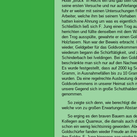
Hotel „Brück“ in Recht ein und gab sein Ge
seine ersten Versuche und nur auf
Verlang
fuhr er weiter mit seinen Untersuchungen f
Arbeiter, welche ihm bei seinem Vorhaben b
hatten keine Ahnung um was es eigentlich 
Schließlich ließ sich F. Jung einen Trog a
herrichten und füllte denselben mit dem W
den Trog ausspülte, gewahrte er einen Go
Holzfasern. Nun war der Beweis erbracht.
wieder, Geldgeber für das Goldvorkomme
wiederum begann die Schürftätigkeit, und
Schinderbach bei Iveldingen. Bei den Go
beschränkte man sich nur auf den Nachwei
Es wurde festgestellt, dass auf 2000 kg Sc
Gramm, in Ausnahmefällen bis zu 10 Gra
wurden. Da eine regelrechte Ausbeutung d
Goldvorkommens in unserer Heimat sich ni
unsere Gegend sich in große Schutthalden
genommen.
So zeigte sich denn, wie berechtigt 
welche von zu großen Erwartungen Abstan
So erging es den braven Bauern aus d
Kollegen aus Quarreux, die damals auch d
schon ein wenig leichtsinnig geworden. A
Goldschürfer fanden wieder Freude an ihr
ihre Felder. F. Jung hingegen zog wieder f