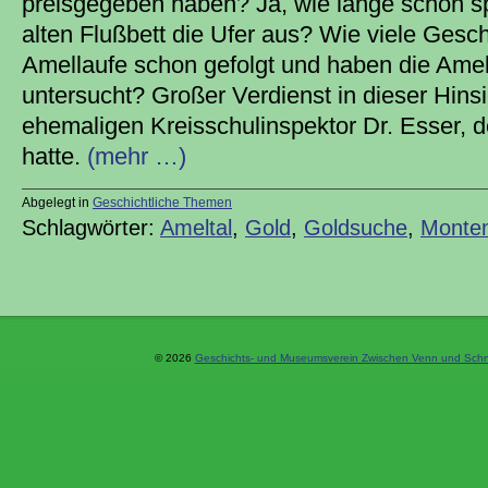
preisgegeben haben? Ja, wie lange schon sp
alten Flußbett die Ufer aus? Wie viele Gesc
Amellaufe schon gefolgt und haben die Amel
untersucht? Großer Verdienst in dieser Hins
ehemaligen Kreisschulinspektor Dr. Esser, de
hatte.
(mehr …)
Abgelegt in
Geschichtliche Themen
Schlagwörter:
Ameltal
,
Gold
,
Goldsuche
,
Monte
© 2026
Geschichts- und Museumsverein Zwischen Venn und Schne