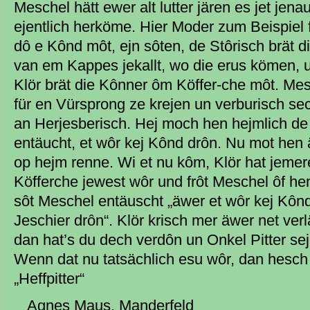
Meschel hätt ewer alt lutter jären es jet jen
ejentlich herköme. Hier Moder zum Beispiel f
dô e Kônd môt, ejn sôten, de Stôrisch brät di
van em Kappes jekallt, wo die erus kömen, 
Klör brät die Kônner ôm Köffer-che môt. Mes
für en Vürsprong ze krejen un verburisch se
an Herjesberisch. Hej moch hen hejmlich de 
entäucht, et wôr kej Kônd drôn. Nu mot hen 
op hejm renne. Wi et nu kôm, Klör hat jeme
Köfferche jewest wôr und frôt Meschel ôf hen 
sôt Meschel entäuscht „äwer et wôr kej Kôn
Jeschier drôn“. Klör krisch mer äwer net verlä
dan hat’s du dech verdôn un Onkel Pitter se
Wenn dat nu tatsächlich esu wôr, dan hesch 
„Heffpitter“
Agnes Maus, Manderfeld