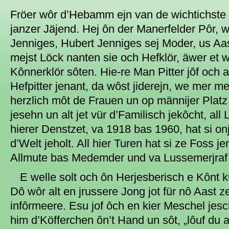
Fröer wôr d’Hebamm ejn van de wichtichste
janzer Jäjend. Hej ôn der Manerfelder Pôr, w
Jenniges, Hubert Jenniges sej Moder, us Aast
mejst Löck nanten sie och Hefklör, äwer et 
Kônnerklör sôten. Hie-re Man Pitter jôf och a
Hefpitter jenant, da wôst jiderejn, we mer me
herzlich môt de Frauen un op männijer Platz
jesehn un alt jet vür d’Familisch jekôcht, all
hierer Denstzet, va 1918 bas 1960, hat si o
d’Welt jeholt. All hier Turen hat si ze Foss j
Allmute bas Medemder und va Lussemerjraf
E welle solt och ôn Herjesberisch e Kônt k
Dô wôr alt en jrussere Jong jot für nô Aast z
infôrmeere. Esu jof ôch en kier Meschel jesc
him d’Köfferchen ôn’t Hand un sôt, „lôuf du al