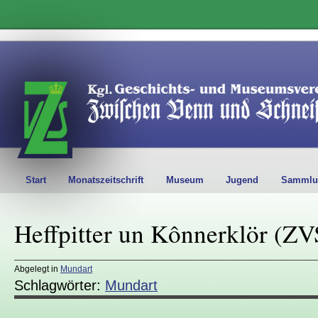
Start
Monatszeitschrift
Museum
Jugend
Sammlu
Heffpitter un Kônnerklör (Z
Abgelegt in
Mundart
Schlagwörter:
Mundart