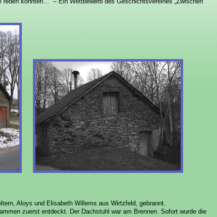
e reden könnten…“ – Ein Wettbewerb des Geschichtsvereines „Zwischen
tern, Aloys und Elisabeth Willems aus Wirtzfeld, gebrannt.
ammen zuerst entdeckt. Der Dachstuhl war am Brennen. Sofort wurde die