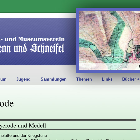
eum
Jugend
Sammlungen
Themen
Links
Bücher +
rode
yerode und Medell
nplatte und der Kriegsfurie