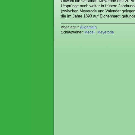
Obwohl die Ortschaft Meyerode erst zu Beg
Ursprünge noch weiter in frühere Jahrhu
(zwischen Meyerode und Valender gelegen)
die im Jahre 1893 auf Eichenhardt gefund
Abgelegt in
Allgemein
Schlagwörter:
Medell
,
Meyerode