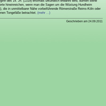
inn des 14. Jh. (1319) erstmals urkundlich erwähnt wird, dürften seine
nderte hineinreichen, wenn man die Sagen um die Wüstung Hundheim
, die in unmittelbarer Nähe vorbeiführende Römerstraße Reims-Köln oder
enen Tongefäße betrachtet.
(mehr …)
Geschrieben am 24.09.2011