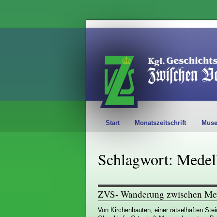
Start
Monatszeitschrift
Mus
Schlagwort: Medel
ZVS- Wanderung zwischen Me
Von Kirchenbauten, einer rätselhaften Stei