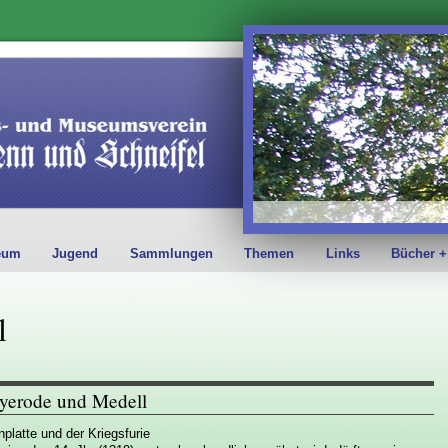
eum
Jugend
Sammlungen
Themen
Links
Bücher +
l
yerode und Medell
nplatte und der Kriegsfurie