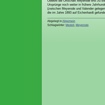
Obwohl die Ortschaft Meyerode erst zu Beg
Ursprünge noch weiter in frühere Jahrhu
(zwischen Meyerode und Valender gelegen)
die im Jahre 1893 auf Eichenhardt gefund
Abgelegt in
Allgemein
Schlagwörter:
Medell
,
Meyerode