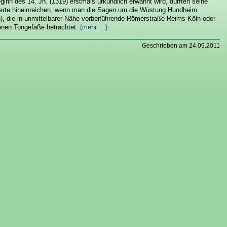
inn des 14. Jh. (1319) erstmals urkundlich erwähnt wird, dürften seine
nderte hineinreichen, wenn man die Sagen um die Wüstung Hundheim
, die in unmittelbarer Nähe vorbeiführende Römerstraße Reims-Köln oder
enen Tongefäße betrachtet.
(mehr …)
Geschrieben am 24.09.2011