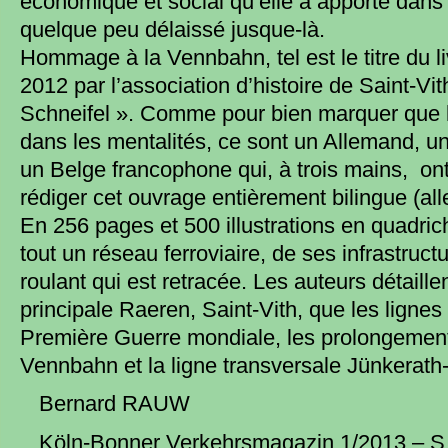
économique et social qu’elle a apporté dans l
quelque peu délaissé jusque-là.
Hommage à la Vennbahn, tel est le titre du 
2012 par l’association d’histoire de Saint-V
Schneifel ». Comme pour bien marquer que l
dans les mentalités, ce sont un Allemand, 
un Belge francophone qui, à trois mains, on
rédiger cet ouvrage entièrement bilingue (all
En 256 pages et 500 illustrations en quadrich
tout un réseau ferroviaire, de ses infrastruct
roulant qui est retracée. Les auteurs détaillen
principale Raeren, Saint-Vith, que les lign
Première Guerre mondiale, les prolongement
Vennbahn et la ligne transversale Jünkerath
Bernard RAUW
Köln-Bonner Verkehrsmagazin 1/2013 – S.