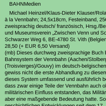
BAHNMedien
Michael Heinzel/Klaus-Dieter Klauser/R
à la Vennbahn; 24,5x18cm, Festeinband, 256
zweisprachig deutsch/ französisch, Hrsg./B
und Museumsverein „Zwischen Venn und Schn
Schwarzer Weg 6, BE-4780 St. Vith (Belgie
28,50 (+ EUR 6,50 Versand)
(mb) Dieses durchweg zweisprachige Buch 
Bahnsystem der Vennbahn (Aachen/Stolberg
(Troisvierges)/Gouvy) im deutsch-belgischen
gewiss nicht die erste Abhandlung zu diese
dieses System umfassend und ausführlich bet
dass zwar einige Teile der Vennbahn auch o
militärischen Einfluss entstanden, das Milit
aber eine maßgebende Bedeutung hatte. So w
geschichtlichen Entwicklungen seit dem 17.