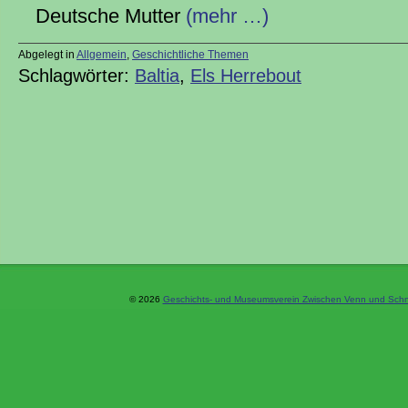
Deutsche Mutter
(mehr …)
Abgelegt in
Allgemein
,
Geschichtliche Themen
Schlagwörter:
Baltia
,
Els Herrebout
© 2026
Geschichts- und Museumsverein Zwischen Venn und Schne