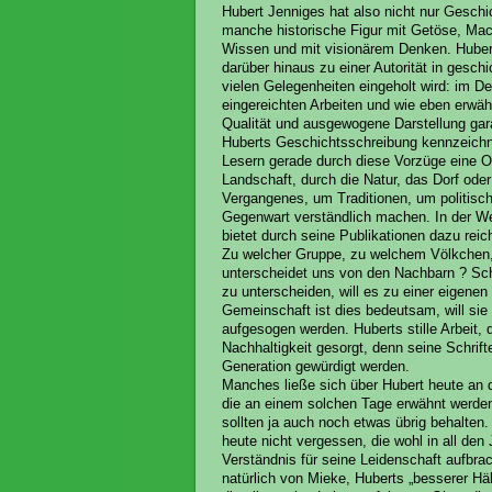
Hubert Jenniges hat also nicht nur Geschi
manche historische Figur mit Getöse, Mac
Wissen und mit visionärem Denken. Hubert
darüber hinaus zu einer Autorität in ges
vielen Gelegenheiten eingeholt wird: im 
eingereichten Arbeiten und wie eben erwäh
Qualität und ausgewogene Darstellung gara
Huberts Geschichtsschreibung kennzeichne
Lesern gerade durch diese Vorzüge eine Or
Landschaft, durch die Natur, das Dorf ode
Vergangenes, um Traditionen, um politis
Gegenwart verständlich machen. In der We
bietet durch seine Publikationen dazu reic
Zu welcher Gruppe, zu welchem Völkchen,
unterscheidet uns von den Nachbarn ? Sch
zu unterscheiden, will es zu einer eigene
Gemeinschaft ist dies bedeutsam, will sie
aufgesogen werden. Huberts stille Arbeit, 
Nachhaltigkeit gesorgt, denn seine Schri
Generation gewürdigt werden.
Manches ließe sich über Hubert heute an d
die an einem solchen Tage erwähnt werden 
sollten ja auch noch etwas übrig behalten.
heute nicht vergessen, die wohl in all de
Verständnis für seine Leidenschaft aufbrach
natürlich von Mieke, Huberts „besserer Hä