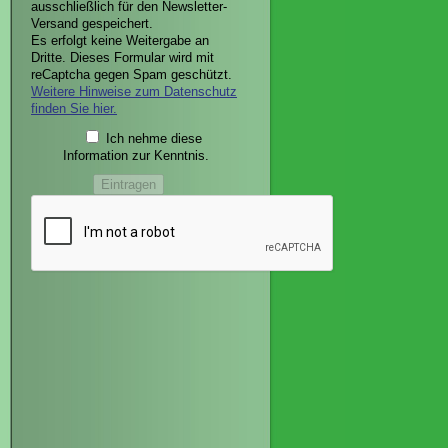
ausschließlich für den Newsletter-
Versand gespeichert.
Es erfolgt keine Weitergabe an
Dritte. Dieses Formular wird mit
reCaptcha gegen Spam geschützt.
Weitere Hinweise zum Datenschutz
finden Sie hier.
Ich nehme diese
Information zur Kenntnis.