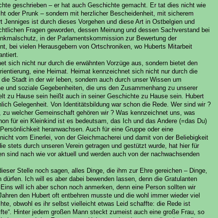
chte geschrieben – er hat auch Geschichte gemacht. Er tat dies nicht wie
ht oder Prunk – sondern mit herzlicher Bescheidenheit, mit sicherem
 Jenniges ist durch dieses Vorgehen und diese Art in Ostbelgien und
chichtlichen Fragen geworden, dessen Meinung und dessen Sachverstand bei
Denkmalschutz, in der Parlamentskommission zur Bewertung der
nt, bei vielen Herausgebern von Ortschroniken, wo Huberts Mitarbeit
ntiert.
t sich nicht nur durch die erwähnten Vorzüge aus, sondern bietet den
ientierung, eine Heimat. Heimat kennzeichnet sich nicht nur durch die
r die Stadt in der wir leben, sondern auch durch unser Wissen um
che und soziale Gegebenheiten, die uns den Zusammenhang zu unserer
lt zu Hause sein heißt auch in seiner Geschichte zu Hause sein. Hubert
hlich Gelegenheit. Von Identitätsbildung war schon die Rede. Wer sind wir ?
 zu welcher Gemeinschaft gehören wir ? Was kennzeichnet uns, was
on für ein Kleinkind ist es bedeutsam, das Ich und das Andere (=das Du)
n Persönlichkeit heranwachsen. Auch für eine Gruppe oder eine
 nicht vom Einerlei, von der Gleichmacherei und damit von der Beliebigkeit
die stets durch unseren Verein getragen und gestützt wurde, hat hier für
ften sind nach wie vor aktuell und werden auch von der nachwachsenden
ieser Stelle noch sagen, alles Dinge, die ihm zur Ehre gereichen – Dinge,
dürfen. Ich will es aber dabei bewenden lassen, denn die Gratulanten
 Eins will ich aber schon noch anmerken, denn eine Person sollten wir
n Jahren den Hubert oft entbehren musste und die wohl immer wieder viel
te, obwohl es ihr selbst vielleicht etwas Leid schaffte: die Rede ist
lfte“. Hinter jedem großen Mann steckt zumeist auch eine große Frau, so