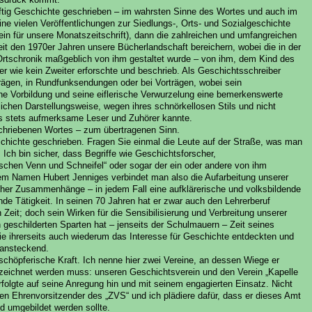
ftig Geschichte geschrieben – im wahrsten Sinne des Wortes und auch im
ine vielen Veröffentlichungen zur Siedlungs-, Orts- und Sozialgeschichte
ein für unsere Monatszeitschrift), dann die zahlreichen und umfangreichen
eit den 1970er Jahren unsere Bücherlandschaft bereichern, wobei die in der
rtschronik maßgeblich von ihm gestaltet wurde – von ihm, dem Kind des
r wie kein Zweiter erforschte und beschrieb. Als Geschichtsschreiber
iträgen, in Rundfunksendungen oder bei Vorträgen, wobei sein
che Vorbildung und seine eiflerische Verwurzelung eine bemerkenswerte
ichen Darstellungsweise, wegen ihres schnörkellosen Stils und nicht
s stets aufmerksame Leser und Zuhörer kannte.
hriebenen Wortes – zum übertragenen Sinn.
chichte geschrieben. Fragen Sie einmal die Leute auf der Straße, was man
ch bin sicher, dass Begriffe wie Geschichtsforscher,
schen Venn und Schneifel“ oder sogar der ein oder andere von ihm
dem Namen Hubert Jenniges verbindet man also die Aufarbeitung unserer
scher Zusammenhänge – in jedem Fall eine aufklärerische und volksbildende
de Tätigkeit. In seinen 70 Jahren hat er zwar auch den Lehrerberuf
Zeit; doch sein Wirken für die Sensibilisierung und Verbreitung unserer
 geschilderten Sparten hat – jenseits der Schulmauern – Zeit seines
 ihrerseits auch wiederum das Interesse für Geschichte entdeckten und
 ansteckend.
schöpferische Kraft. Ich nenne hier zwei Vereine, an dessen Wiege er
bezeichnet werden muss: unseren Geschichtsverein und den Verein „Kapelle
rfolgte auf seine Anregung hin und mit seinem engagierten Einsatz. Nicht
ren Ehrenvorsitzender des „ZVS“ und ich plädiere dafür, dass er dieses Amt
d umgebildet werden sollte.