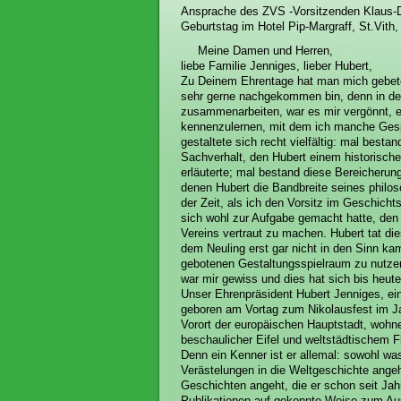
Ansprache des ZVS -Vorsitzenden Klaus-Di
Geburtstag im Hotel Pip-Margraff, St.Vith
Meine Damen und Herren,
liebe Familie Jenniges, lieber Hubert,
Zu Deinem Ehrentage hat man mich gebeten
sehr gerne nachgekommen bin, denn in den
zusammenarbeiten, war es mir vergönnt, e
kennenzulernen, mit dem ich manche Gesp
gestaltete sich recht vielfältig: mal best
Sachverhalt, den Hubert einem historisch
erläuterte; mal bestand diese Bereicherung
denen Hubert die Bandbreite seines philos
der Zeit, als ich den Vorsitz im Geschic
sich wohl zur Aufgabe gemacht hatte, den
Vereins vertraut zu machen. Hubert tat di
dem Neuling erst gar nicht in den Sinn ka
gebotenen Gestaltungsspielraum zu nutzen
war mir gewiss und dies hat sich bis heute
Unser Ehrenpräsident Hubert Jenniges, ein
geboren am Vortag zum Nikolausfest im Ja
Vorort der europäischen Hauptstadt, wohn
beschaulicher Eifel und weltstädtischem F
Denn ein Kenner ist er allemal: sowohl wa
Verästelungen in die Weltgeschichte angeh
Geschichten angeht, die er schon seit Jah
Publikationen auf gekonnte Weise zum A