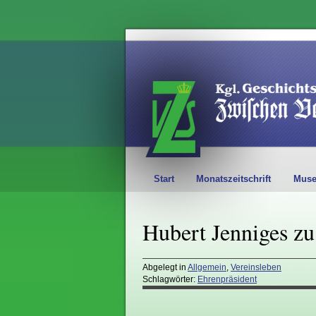
Start
Monatszeitschrift
Mus
Hubert Jenniges zu
Abgelegt in
Allgemein
,
Vereinsleben
Schlagwörter:
Ehrenpräsident