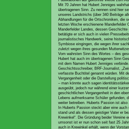
Mit 70 Jahren hat Hubert Jenniges wahrha
übertragenen Sinn. Zu nennen sind hier se
unseres Landstrichs (über 340 Beiträge all
Abhandlungen für die Ortschroniken, die s
letzten Woche erschienene Manderfelder O
Manderfelder Landes, dessen Geschichte e
betätigte er sich auch in vielen Pressebe
journalistisches Handwerk, seine historis
Symbiose eingingen, die wegen ihrer sachl
zuletzt wegen ihres gesunden Mutterwitze
Vom wahrsten Sinn des Wortes – des gesc
Hubert hat auch im übertragenen Sinn Ges
mit dem Namen Hubert Jenniges verbinde. I
Geschichtsschreiber, BRF-Journalist, „Zwi
verfasste Buchtitel genannt würden. Mit 
Vergangenheit oder die Darstellung politi
– man könnte auch sagen identitätsstärken
ausgeübt, jedoch nur während einer kurzen 
geschichtlichen Vergangenheit in den eben
Lebens aufmerksame Schüler gefunden, die
weiter betreiben. Huberts Passion ist also
In Huberts Passion steckt aber eine auch 
stand und als dessen geistiger Vater er 
Krewinkel“. Die Gründung beider Vereine e
umsonst ist er nun schon seit fast 25 Jah
auch in Krewinkel erhält, wenn der Vorstan