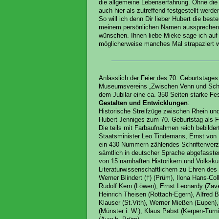
die allgemeine Lebenserfahrung. Ohne die
auch hier als zutreffend festgestellt werde
So will ich denn Dir lieber Hubert die b
meinem persönlichen Namen aussprechen u
wünschen. Ihnen liebe Mieke sage ich auf 
möglicherweise manches Mal strapaziert 
Anlässlich der Feier des 70. Geburtstage
Museumsvereins „Zwischen Venn und Schne
dem Jubilar eine ca. 350 Seiten starke Fe
Gestalten und Entwicklungen
:
Historische Streifzüge zwischen Rhein un
Hubert Jenniges zum 70. Geburtstag als 
Die teils mit Farbaufnahmen reich bebilde
Staatsminister Leo Tindemans, Ernst von 
ein 430 Nummern zählendes Schriftenverz
sämtlich in deutscher Sprache abgefasst
von 15 namhaften Historikern und Volkskun
Literaturwissenschaftlichern zu Ehren des 
Werner Blindert (†) (Prüm), Ilona Hans-Col
Rudolf Kern (Löwen), Ernst Leonardy (Zav
Heinrich Theisen (Rottach-Egern), Alfred B
Klauser (St.Vith), Werner Mießen (Eupen)
(Münster i. W.), Klaus Pabst (Kerpen-Tür