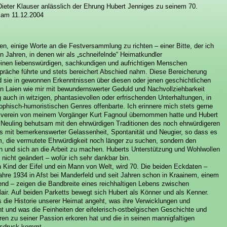
eter Klauser anlässlich der Ehrung Hubert Jenniges zu seinem 70.
, am 11.12.2004
, einige Worte an die Festversammlung zu richten – einer Bitte, der ich
 Jahren, in denen wir als „schneifelnde“ Heimatkundler
inen liebenswürdigen, sachkundigen und aufrichtigen Menschen
räche führte und stets bereichert Abschied nahm. Diese Bereicherung
and sie in gewonnen Erkenntnissen über diesen oder jenen geschichtlichen
en Laien wie mir mit bewundernswerter Geduld und Nachvollziehbarkeit
 auch in witzigen, phantasievollen oder erfrischenden Unterhaltungen, in
ophisch-humoristischen Genres offenbarte. Ich erinnere mich stets gerne
htsverein von meinem Vorgänger Kurt Fagnoul übernommen hatte und Hubert
 Neuling behutsam mit den ehrwürdigen Traditionen des noch ehrwürdigeren
es mit bemerkenswerter Gelassenheit, Spontanität und Neugier, so dass es
m, die vermutete Ehrwürdigkeit noch länger zu suchen, sondern den
 und sich an die Arbeit zu machen. Huberts Unterstützung und Wohlwollen
 nicht geändert – wofür ich sehr dankbar bin.
 Kind der Eifel und ein Mann von Welt, wird 70. Die beiden Eckdaten –
hre 1934 in Afst bei Manderfeld und seit Jahren schon in Kraainem, einem
end – zeigen die Bandbreite eines reichhaltigen Lebens zwischen
lair. Auf beiden Parketts bewegt sich Hubert als Könner und als Kenner.
s die Historie unserer Heimat angeht, was ihre Verwicklungen und
t und was die Feinheiten der eifelerisch-ostbelgischen Geschichte und
ren zu seiner Passion erkoren hat und die in seinen mannigfaltigen
usdruck kommt.