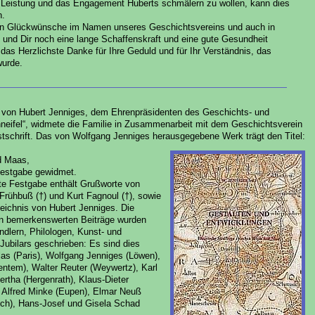
 Leistung und das Engagement Huberts schmälern zu wollen, kann dies
n.
esten Glückwünsche im Namen unseres Geschichtsvereins und auch in
nd Dir noch eine lange Schaffenskraft und eine gute Gesundheit
das Herzlichste Danke für Ihre Geduld und für Ihr Verständnis, das
wurde.
s von Hubert Jenniges, dem Ehrenpräsidenten des Geschichts- und
ifel“, widmete die Familie in Zusammenarbeit mit dem Geschichtsverein
stschrift. Das von Wolfgang Jenniges herausgegebene Werk trägt den Titel:
d Maas,
Festgabe gewidmet.
rte Festgabe enthält Grußworte von
Frühbuß (†) und Kurt Fagnoul (†), sowie
eichnis von Hubert Jenniges. Die
en bemerkenswerten Beiträge wurden
dlern, Philologen, Kunst- und
Jubilars geschrieben: Es sind dies
las (Paris), Wolfgang Jenniges (Löwen),
entem), Walter Reuter (Weywertz), Karl
ertha (Hergenrath), Klaus-Dieter
, Alfred Minke (Eupen), Elmar Neuß
nich), Hans-Josef und Gisela Schad