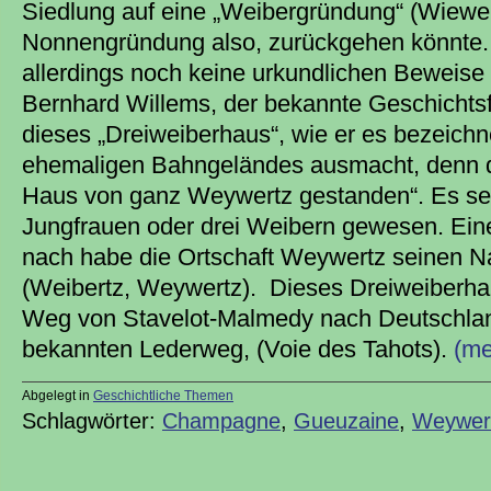
Siedlung auf eine „Weibergründung“ (Wiewer),
Nonnengründung also, zurückgehen könnte. 
allerdings noch keine urkundlichen Beweise
Bernhard Willems, der bekannte Geschichts
dieses „Dreiweiberhaus“, wie er es bezeichn
ehemaligen Bahngeländes ausmacht, denn do
Haus von ganz Weywertz gestanden“. Es sei
Jungfrauen oder drei Weibern gewesen. Eine
nach habe die Ortschaft Weywertz seinen 
(Weibertz, Weywertz). Dieses Dreiweiberha
Weg von Stavelot-Malmedy nach Deutschla
bekannten Lederweg, (Voie des Tahots).
(m
Abgelegt in
Geschichtliche Themen
Schlagwörter:
Champagne
,
Gueuzaine
,
Weywer