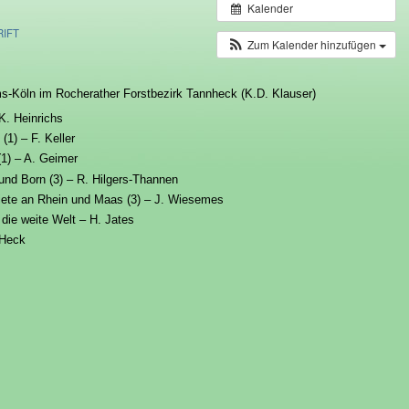
Kalender
IFT
Zum Kalender hinzufügen
-Köln im Rocherather Forstbezirk Tannheck (K.D. Klauser)
K. Heinrichs
(1) – F. Keller
 (1) – A. Geimer
und Born (3) – R. Hilgers-Thannen
ebiete an Rhein und Maas (3) – J. Wiesemes
die weite Welt – H. Jates
 Heck