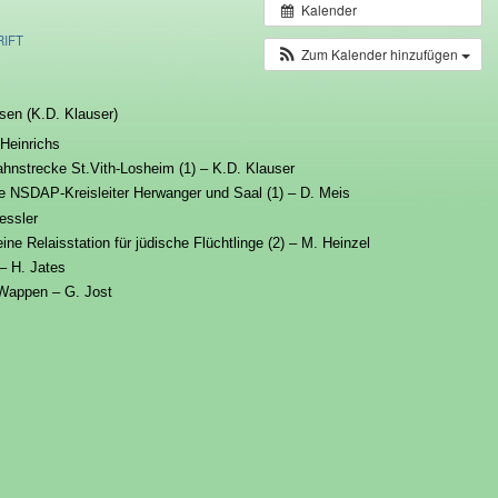
Kalender
IFT
Zum Kalender hinzufügen
sen (K.D. Klauser)
Heinrichs
ahnstrecke St.Vith-Losheim (1) – K.D. Klauser
e NSDAP-Kreisleiter Herwanger und Saal (1) – D. Meis
essler
ine Relaisstation für jüdische Flüchtlinge (2) – M. Heinzel
 – H. Jates
 Wappen – G. Jost