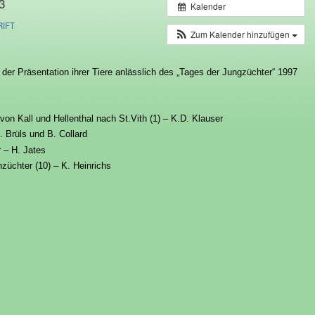
3
Kalender
IFT
Zum Kalender hinzufügen
der Präsentation ihrer Tiere anlässlich des „Tages der Jungzüchter“ 1997
 Kall und Hellenthal nach St.Vith (1) – K.D. Klauser
. Brüls und B. Collard
r – H. Jates
züchter (10) – K. Heinrichs