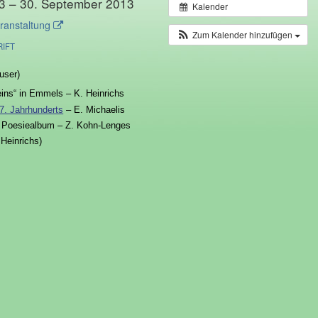
3 – 30. September 2013
Kalender
ranstaltung
Zum Kalender hinzufügen
IFT
user)
eins“ in Emmels – K. Heinrichs
17. Jahrhunderts
– E. Michaelis
Poesiealbum – Z. Kohn-Lenges
Heinrichs)