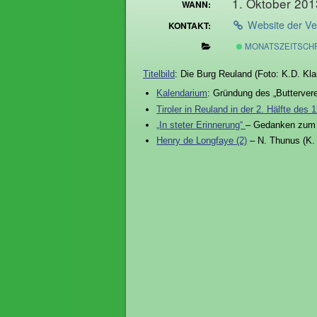
1. Oktober 201
WANN:
Website der Ve
KONTAKT:
MONATSZEITSCHR
Titelbild
: Die Burg Reuland (Foto: K.D. Kla
Kalendarium
: Gründung des „Butterver
Tiroler in Reuland in der 2. Hälfte des 
„In steter Erinnerung“
– Gedanken zum 
Henry de Longfaye (2)
– N. Thunus (K. 