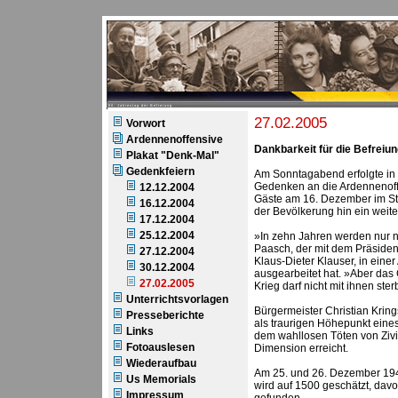
60. Jahrestag der Befreiung
27.02.2005
Vorwort
Ardennenoffensive
Dankbarkeit für die Befreiu
Plakat "Denk-Mal"
Gedenkfeiern
Am Sonntagabend erfolgte in d
Gedenken an die Ardennenoffe
12.12.2004
Gäste am 16. Dezember im St.
16.12.2004
der Bevölkerung hin ein weite
17.12.2004
25.12.2004
»In zehn Jahren werden nur no
Paasch, der mit dem Präsiden
27.12.2004
Klaus-Dieter Klauser, in ein
30.12.2004
ausgearbeitet hat. »Aber das
27.02.2005
Krieg darf nicht mit ihnen ste
Unterrichtsvorlagen
Bürgermeister Christian Krin
Presseberichte
als traurigen Höhepunkt eines 
Links
dem wahllosen Töten von Zivi
Fotoauslesen
Dimension erreicht.
Wiederaufbau
Am 25. und 26. Dezember 1944
Us Memorials
wird auf 1500 geschätzt, dav
Impressum