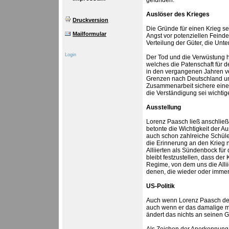
gefunden.
Auslöser des Krieges
Druckversion
Die Gründe für einen Krieg se
Mailformular
Angst vor potenziellen Fein
Verteilung der Güter, die Un
Login
Der Tod und die Verwüstung hä
welches die Patenschaft für
in den vergangenen Jahren ve
Grenzen nach Deutschland un
Zusammenarbeit sichere eine
die Verständigung sei wichti
Ausstellung
Lorenz Paasch ließ anschlie
betonte die Wichtigkeit der Au
auch schon zahlreiche Schüle
die Erinnerung an den Krieg n
Alliierten als Sündenbock fü
bleibt festzustellen, dass de
Regime, von dem uns die Allii
denen, die wieder oder immer
US-Politik
Auch wenn Lorenz Paasch der
auch wenn er das damalige mi
ändert das nichts an seinen G