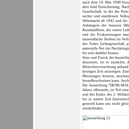
nach dem 10. Mai 1940 biswe
aber bald Ernüchterung. Nach
Gesellschaft, in der die Par
suchte und stattdessen Volk
Wehrmacht ab 1942 und die e
Anhängern der braunen Dikt
Russlandfront, die ersten Lu
und die Evakuierungen mach
tausendfache Sterben im Verl
des Todes.
Gefangenschaft, p
materielle Not der Nachkriegs
bis weit darüber hinaus.
Sinn und Zweck der Ausstellu
skizzierte, ist es zunächs
Menschenverachtung anhand d
heutigen Zeit anzuregen. Zum
Hörensagen kennen, anschau
heraufbeschwören kann. Auch 
Die Ausstellung "DENK-MAL",
Jahres offensteht, ist Teil ei
und des Endes des 2. Weltkri
bis in unsere Zeit hineinrei
generell kann uns nicht glei
wiederfinden.