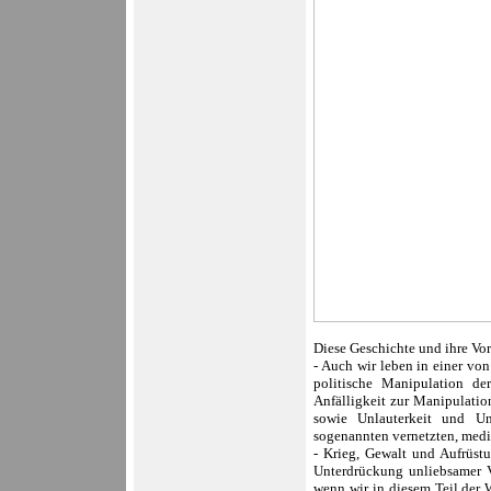
Diese Geschichte und ihre Vo
- Auch wir leben in einer v
politische Manipulation de
Anfälligkeit zur Manipulatio
sowie Unlauterkeit und Unt
sogenannten vernetzten, medi
- Krieg, Gewalt und Aufrüst
Unterdrückung unliebsamer V
wenn wir in diesem Teil der W