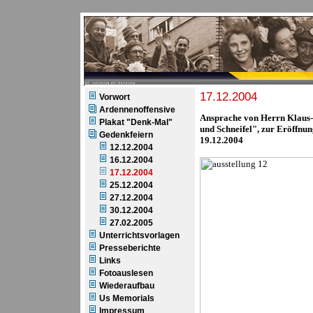
60. Jahrestag der Befreiung
17.12.2004
Vorwort
Ardennenoffensive
Ansprache von Herrn Klaus-
Plakat "Denk-Mal"
und Schneifel", zur Eröffnu
Gedenkfeiern
19.12.2004
12.12.2004
16.12.2004
17.12.2004
25.12.2004
27.12.2004
30.12.2004
27.02.2005
Unterrichtsvorlagen
Presseberichte
Links
Fotoauslesen
Wiederaufbau
Us Memorials
Impressum