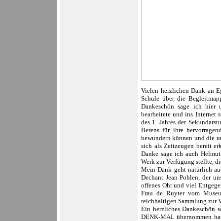
Vielen herzlichen Dank an Egi
Schule über die Begleitmapp
Dankeschön sage ich hier 
bearbeitete und ins Internet
des 1. Jahres der Sekundarst
Berens für ihre hervorragen
bewundern können und die un
sich als Zeitzeugen bereit e
Danke sage ich auch Helmut 
Werk zur Verfügung stellte, d
Mein Dank geht natürlich au
Dechant Jean Pohlen, der uns 
offenes Ohr und viel Entgeg
Frau de Ruyter vom Museum
reichhaltigen Sammlung zur V
Ein herzliches Dankeschön sa
DENK-MAL übernommen hat. B