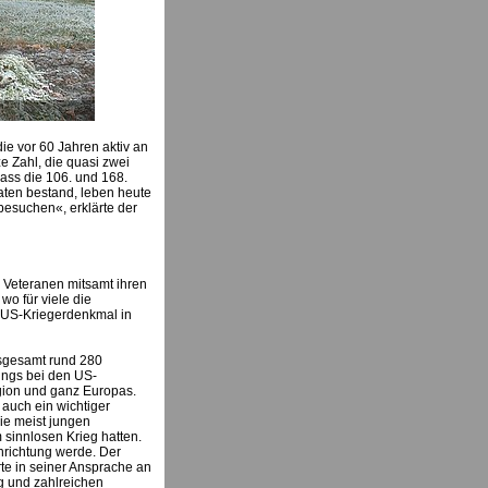
e vor 60 Jahren aktiv an
e Zahl, die quasi zwei
ass die 106. und 168.
aten bestand, leben heute
besuchen«, erklärte der
 Veteranen mitsamt ihren
o für viele die
s US-Kriegerdenkmal in
nsgesamt rund 280
ings bei den US-
gion und ganz Europas.
auch ein wichtiger
ie meist jungen
 sinnlosen Krieg hatten.
nrichtung werde. Der
rte in seiner Ansprache an
ng und zahlreichen