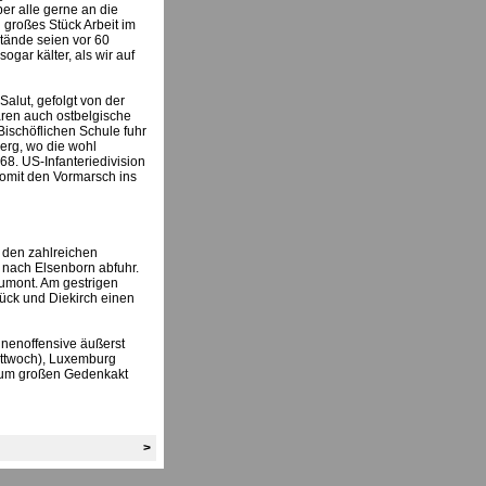
er alle gerne an die
 großes Stück Arbeit im
stände seien vor 60
gar kälter, als wir auf
alut, gefolgt von der
ren auch ostbelgische
ischöflichen Schule fuhr
erg, wo die wohl
8. US-Infanteriedivision
somit den Vormarsch ins
 den zahlreichen
 nach Elsenborn abfuhr.
oumont. Am gestrigen
ück und Diekirch einen
nenoffensive äußerst
Mittwoch), Luxemburg
 zum großen Gedenkakt
>