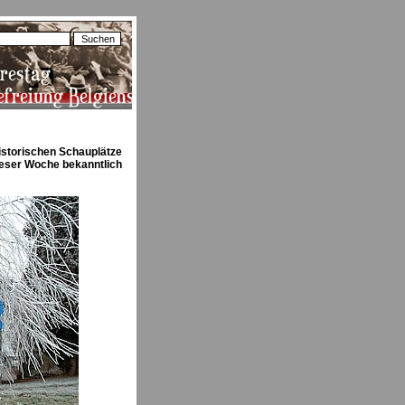
istorischen Schauplätze
ieser Woche bekanntlich