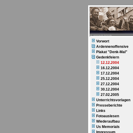
60. Jahrestag der Befreiung
Vorwort
Ardennenoffensive
Plakat "Denk-Mal"
Gedenkfeiern
12.12.2004
16.12.2004
17.12.2004
25.12.2004
27.12.2004
30.12.2004
27.02.2005
Unterrichtsvorlagen
Presseberichte
Links
Fotoauslesen
Wiederaufbau
Us Memorials
Impressum