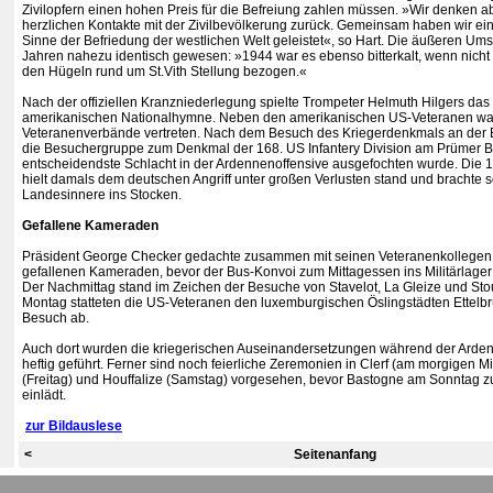
Zivilopfern einen hohen Preis für die Befreiung zahlen müssen. »Wir denken ab
herzlichen Kontakte mit der Zivilbevölkerung zurück. Gemeinsam haben wir ein
Sinne der Befriedung der westlichen Welt geleistet«, so Hart. Die äußeren Um
Jahren nahezu identisch gewesen: »1944 war es ebenso bitterkalt, wenn nicht so
den Hügeln rund um St.Vith Stellung bezogen.«
Nach der offiziellen Kranzniederlegung spielte Trompeter Helmuth Hilgers das S
amerikanischen Nationalhymne. Neben den amerikanischen US-Veteranen wa
Veteranenverbände vertreten. Nach dem Besuch des Kriegerdenkmals an der B
die Besuchergruppe zum Denkmal der 168. US Infantery Division am Prümer B
entscheidendste Schlacht in der Ardennenoffensive ausgefochten wurde. Die 16
hielt damals dem deutschen Angriff unter großen Verlusten stand und brachte 
Landesinnere ins Stocken.
Gefallene Kameraden
Präsident George Checker gedachte zusammen mit seinen Veteranenkollegen
gefallenen Kameraden, bevor der Bus-Konvoi zum Mittagessen ins Militärlager
Der Nachmittag stand im Zeichen der Besuche von Stavelot, La Gleize und St
Montag statteten die US-Veteranen den luxemburgischen Öslingstädten Ettelbr
Besuch ab.
Auch dort wurden die kriegerischen Auseinandersetzungen während der Arden
heftig geführt. Ferner sind noch feierliche Zeremonien in Clerf (am morgigen 
(Freitag) und Houffalize (Samstag) vorgesehen, bevor Bastogne am Sonntag
einlädt.
zur Bildauslese
<
Seitenanfang