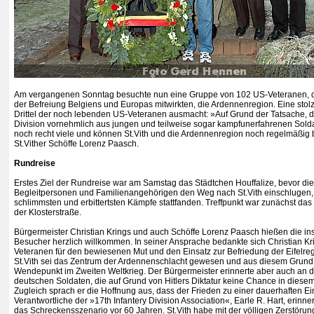
Am vergangenen Sonntag besuchte nun eine Gruppe von 102 US-Veteranen, di
der Befreiung Belgiens und Europas mitwirkten, die Ardennenregion. Eine stolz
Drittel der noch lebenden US-Veteranen ausmacht: »Auf Grund der Tatsache, d
Division vornehmlich aus jungen und teilweise sogar kampfunerfahrenen Sold
noch recht viele und können St.Vith und die Ardennenregion noch regelmäßig 
St.Vither Schöffe Lorenz Paasch.
Rundreise
Erstes Ziel der Rundreise war am Samstag das Städtchen Houffalize, bevor die
Begleitpersonen und Familienangehörigen den Weg nach St.Vith einschlugen, w
schlimmsten und erbittertsten Kämpfe stattfanden. Treffpunkt war zunächst da
der Klosterstraße.
Bürgermeister Christian Krings und auch Schöffe Lorenz Paasch hießen die i
Besucher herzlich willkommen. In seiner Ansprache bedankte sich Christian Kr
Veteranen für den bewiesenen Mut und den Einsatz zur Befriedung der Eifelre
St.Vith sei das Zentrum der Ardennenschlacht gewesen und aus diesem Grund 
Wendepunkt im Zweiten Weltkrieg. Der Bürgermeister erinnerte aber auch an d
deutschen Soldaten, die auf Grund von Hitlers Diktatur keine Chance in diesem
Zugleich sprach er die Hoffnung aus, dass der Frieden zu einer dauerhaften Ei
Verantwortliche der »17th Infantery Division Association«, Earle R. Hart, erinne
das Schreckensszenario vor 60 Jahren. St.Vith habe mit der völligen Zerstöru