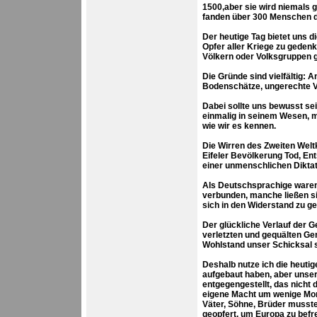
1500,aber sie wird niemals g
fanden über 300 Menschen 
Der heutige Tag bietet uns d
Opfer aller Kriege zu geden
Völkern oder Volksgruppen g
Die Gründe sind vielfältig:
Bodenschätze, ungerechte V
Dabei sollte uns bewusst sei
einmalig in seinem Wesen, m
wie wir es kennen.
Die Wirren des Zweiten Welt
Eifeler Bevölkerung Tod, Ent
einer unmenschlichen Diktat
Als Deutschsprachige waren
verbunden, manche ließen s
sich in den Widerstand zu g
Der glückliche Verlauf der 
verletzten und gequälten Gen
Wohlstand unser Schicksal 
Deshalb nutze ich die heuti
aufgebaut haben, aber unse
entgegengestellt, das nicht
eigene Macht um wenige Mona
Väter, Söhne, Brüder musste
geopfert, um Europa zu befre