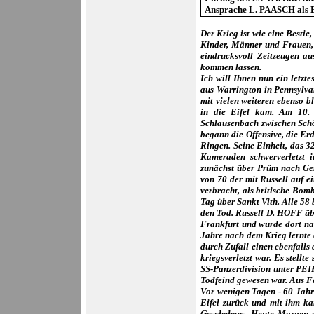
Ansprache L. PAASCH als E
Der Krieg ist wie eine Besti
Kinder, Männer und Frauen, 
eindrucksvoll Zeitzeugen a
kommen lassen.
Ich will Ihnen nun ein letz
aus Warrington in Pennsylva
mit vielen weiteren ebenso b
in die Eifel kam. Am 10.
Schlausenbach zwischen Schö
begann die Offensive, die E
Ringen. Seine Einheit, das 3
Kameraden schwerverletzt 
zunächst über Prüm nach Ger
von 70 der mit Russell auf 
verbracht, als britische Bom
Tag über Sankt Vith. Alle 5
den Tod. Russell D. HOFF üb
Frankfurt und wurde dort na
Jahre nach dem Krieg lernte 
durch Zufall einen ebenfalls
kriegsverletzt war. Es stellt
SS-Panzerdivision unter PEI
Todfeind gewesen war. Aus 
Vor wenigen Tagen - 60 Jahr
Eifel zurück und mit ihm ka
Geschehens. Heute Morgen ge