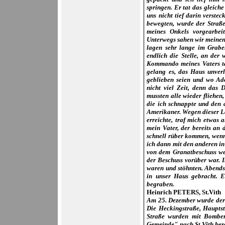
springen. Er tat das gleich
uns nicht tief darin verste
bewegten, wurde der Straß
meines Onkels vorgearbei
Unterwegs sahen wir meinen 5
lagen sehr lange im Grabe
endlich die Stelle, an der
Kommando meines Vaters tat
gelang es, das Haus unverl
geblieben seien und wo Ado
nicht viel Zeit, denn das
mussten alle wieder fliehen
die ich schnappte und den 
Amerikaner. Wegen dieser La
erreichte, traf mich etwas 
mein Vater, der bereits an d
schnell rüber
kommen, wenn's
ich dann mit den anderen in 
von dem Granatbeschuss weg
der Beschuss vorüber war. I
waren und stöhnten. Abends
in unser Haus gebracht. 
begraben.
Heinrich PETERS, St.Vith
Am 25. Dezember wurde der 
Die Heckingstraße, Haupts
Straße wurden mit Bomben
Gemeinde" nach St.Vith her