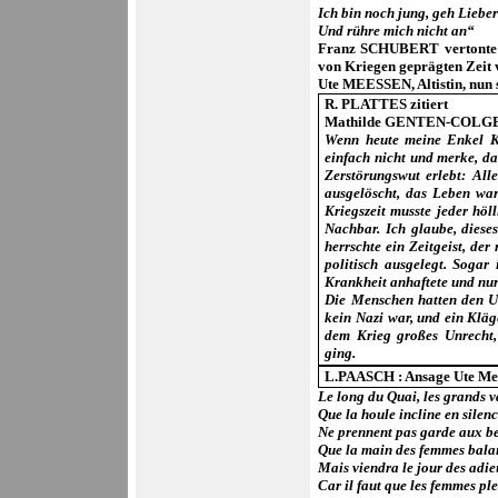
Ich bin noch jung, geh Lieber
Und rühre mich nicht an“
Franz SCHUBERT vertont
von Kriegen geprägten Zeit 
Ute MEESSEN
, Altistin, nu
R. PLATTES zitiert
Mathilde GENTEN-COLGEN
Wenn heute meine Enkel Kr
einfach nicht und merke, das
Zerstörungswut erlebt: All
ausgelöscht, das Leben war
Kriegszeit musste jeder höl
Nachbar. Ich glaube, dies
herrschte ein Zeitgeist, de
politisch ausgelegt. Sogar
Krankheit anhaftete und nur
Die Menschen hatten den Un
kein Nazi war, und ein Kläg
dem Krieg großes Unrecht,
ging.
L.PAASCH : Ansage Ute Me
Le long du Quai, les grands v
Que la houle incline en silenc
Ne prennent pas garde aux b
Que la main des femmes bala
Mais viendra le jour des adie
Car il faut que les femmes ple