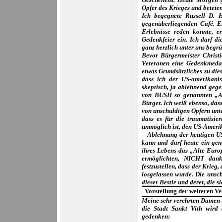
Opfer des Krieges und betete
Ich begegnete Russell D.
gegenüberliegenden Café. E
Erlebnisse reden konnte, e
Gedenkfeier ein. Ich darf d
ganz herzlich unter uns begr
Bevor Bürgermeister Christi
Veteranen eine Gedenkmedai
etwas Grundsätzliches zu die
dass ich der US-amerikani
skeptisch, ja ablehnend gege
von BUSH so genannten „Al
Bürger. Ich weiß ebenso, das
von unschuldigen Opfern unte
dass es für die traumatisie
unmöglich ist, den US-Amerik
– Ablehnung der heutigen US
kann und darf heute ein gen
ihres Lebens das „Alte Europ
ermöglichten, NICHT dank
festzustellen, dass der Krieg
losgelassen wurde. Die unsc
dieser
Bestie und derer, die si
Vorstellung der weiteren
Meine sehr verehrten Damen 
die Stadt Sankt Vith wir
gedenken: