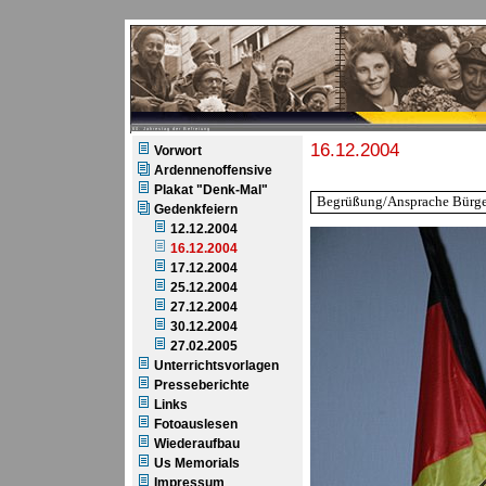
60. Jahrestag der Befreiung
16.12.2004
Vorwort
Ardennenoffensive
Plakat "Denk-Mal"
Begrüßung/Ansprache Bürge
Gedenkfeiern
12.12.2004
16.12.2004
17.12.2004
25.12.2004
27.12.2004
30.12.2004
27.02.2005
Unterrichtsvorlagen
Presseberichte
Links
Fotoauslesen
Wiederaufbau
Us Memorials
Impressum