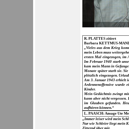
R. PLATTES zitiert
Barbara KETTMUS-MANDE
„Vieles aus dem Krieg kommt
mein Leben muss weitergehe
ersten Mal eingezogen, im 
Im Februar 1940 starb unse
kam mein Mann in Gefangens
Monate später starb sie. Si
plötzlich eingezogen. Urlau
Am 3. Januar 1943 erhielt ic
Ardennenoffensive wurde ein
Kinder.
Mein Gedächtnis zwingt mir 
kann aber nicht vergessen. 
im Glauben gefunden. Heu
aufhören können.“
L. PAASCH: Ansage Ute Mees
„Immer leiser wird mein Sch
Nur wie Schleier liegt mein
Zitternd über mir.