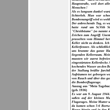
Hauptstraße, weil dort all
Menschen !
Als es langsam dunkel wurd
lichterloh. Man war scho
Bombenangriff wird es wohl f
Der anbrechende Tag, es war
hatte rund um St.Vith S
"Chrsitbäume" (so nannte m
Zeichen zum Angriff. Unen
prasselten vom Himmel he
Keller nicht zu denken. Ich
Kellerfenster. Als schließ
uns brannte das ganze H
liegenden Kellerraum. Mei
mussten wir zuerst befreie
eingestürtzten Kellerdecke.
kochendes Wasser an den Bei
der Stallung brüllte furch
Aufräumen tot geborgen wor
von Rauch und über das gan
die Bomberflugzeuge.
Auszug aus "Mein Tagebuch
(geb. 1936)
Es war am 9. August 1944.
saßen auf der kleinen Ma
Flugzeuges. Meine Mutter sa
da kamen schon 5-6 Bortwa
Hause hinein und in den K