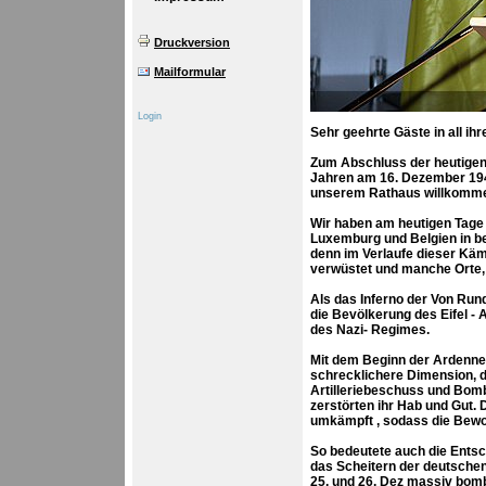
Druckversion
Mailformular
Login
Sehr geehrte Gäste in all i
Zum Abschluss der heutigen
Jahren am 16. Dezember 1944
unserem Rathaus willkomme
Wir haben am heutigen Tage
Luxemburg und Belgien in b
denn im Verlaufe dieser Kä
verwüstet und manche Orte,
Als das Inferno der Von Run
die Bevölkerung des Eifel -
des Nazi- Regimes.
Mit dem Beginn der Ardenne
schrecklichere Dimension, d
Artilleriebeschuss und Bomb
zerstörten ihr Hab und Gut. 
umkämpft , sodass die Bewoh
So bedeutete auch die Entsch
das Scheitern der deutschen 
25. und 26. Dez massiv bomb