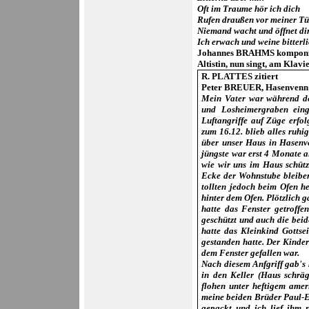
Oft im Traume hör ich dich
Rufen draußen vor meiner Tü
Niemand wacht und öffnet dir
Ich erwach und weine bitterl
Johannes BRAHMS
komponi
Altistin, nun singt, am Klavi
R. PLATTES zitiert
Peter BREUER, Hasenvenn
Mein Vater war während des
und Losheimergraben eing
Luftangriffe auf Züge erfo
zum 16.12. blieb alles ruhi
über unser Haus in Hasenve
jüngste war erst 4 Monate al
wie wir uns im Haus schütze
Ecke der Wohnstube bleiben
tollten jedoch beim Ofen h
hinter dem Ofen. Plötzlich 
hatte das Fenster getroffe
geschützt und auch die bei
hatte das Kleinkind Gotts
gestanden hatte.
Der Kinder
dem Fenster gefallen war.
Nach diesem Anfgriff gab's
in den Keller (Haus schräg
flohen unter heftigem ame
meine beiden Brüder Paul-E
gepackt und ich lief ihm 