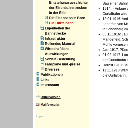
Entstehungsgeschichte
Bau einer Bahnl
der Eisenbahnstrecken
1914: - Anlage 
in der Eifel
Ourtalbahn wird 
Die Eisenbahn in Born
13.01.1916: Ver
Die Ourtalbahn
Landräte von Ma
Eigenheiten der
in Schönberg di
Bahnstrecke
03.11.1916: Laut
Infrastruktur
Manderfeld, Schö
Rollendes Material
Mühle vorgese
Wirtschaftliche
Jan. 1917: Pläne
Auswirkungen
01.02.1917: Lan
Soziale Bedeutung
der Ourtalbahn 
Fahrpläne und -preise
Herbst 1918: B
Diverses
11.11.1918 Waff
Publikationen
die Ourtalbahn.
Links
Impressum
Druckversion
Mailformular
Login