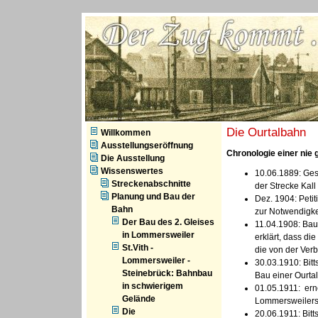
ZVS - Der Zug kommt
Die Ourtalbahn
Willkommen
Ausstellungseröffnung
Chronologie einer nie 
Die Ausstellung
Wissenswertes
10.06.1889: Ges
Streckenabschnitte
der Strecke Kall
Planung und Bau der
Dez. 1904: Peti
Bahn
zur Notwendigke
Der Bau des 2. Gleises
11.04.1908: Bau 
in Lommersweiler
erklärt, dass d
St.Vith -
die von der Verb
Lommersweiler -
30.03.1910: Bitt
Steinebrück: Bahnbau
Bau einer Ourta
in schwierigem
01.05.1911: erne
Gelände
Lommersweilers
Die
20.06.1911: Bit