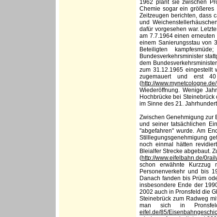
1962 plant sie zwischen P
Chemie sogar ein größeres M
Zeitzeugen berichten, dass 
und Weichenstellerhäusche
dafür vorgesehen war. Letzte
am 7.7.1964 einen erneuten St
einem Sanierungsstau von 35
Beteiligten kampfesmüd
Bundesverkehrsminister statt
dem Bundesverkehrsministeri
zum 31.12.1965 eingestellt 
zugemauert und erst 40
(
http://www.mynetcologne.de
Wiederöffnung. Wenige Jah
Hochbrücke bei Steinebrück 
im Sinne des 21. Jahrhundert
Zwischen Genehmigung zur Ei
und seiner tatsächlichen Ei
"abgefahren" wurde. Am Ende
Stilllegungsgenehmigung gefü
noch einmal hätten revidi
Bleialfer Strecke abgebaut. Z
(
http://www.eifelbahn.de/0ra
schon erwähnte Kurzzug 
Personenverkehr und bis 19
Danach fanden bis Prüm oder
insbesondere Ende der 1990e
2002 auch in Pronsfeld die 
Steinebrück zum Radweg mit
man sich in Pronsfel
eifel.de/85/Eisenbahngeschic