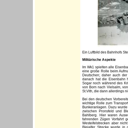
Ein Luftbild des Bahnhofs Ste
Militärische Aspekte
Im Wk1 spielten alle Eisenb
eine große Rolle beim Aufma
Deutschen; daher auch der 
danach hat die Eisenbahn hi
Sogar noch während des Kri
von Born nach Vielsalm, von
St.Vith, die dann allerdings n
Bei den deutschen Vorbereit
wichtige Rolle zum Transport
Bunkeranlagen. Dazu wurde d
zwischen Pronsfeld und Ble
Bahlberg. Hier waren Ausw
fahrenden Zügen Vorfahrt 
Westeifelstrecken aber nich
Bleialfer Strecke wurde in