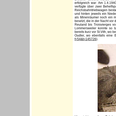
erfolgreich war: Am 1.4.19
verfügte über zwei Behelfsp
Reichsbahntriebwagen besta
und hinten jeweils ein Nie
als Minenräumer noch ein m
besetzt, die in der Nacht vor
Reuland bis Troisvierges vo
Lommersweiler konnte so ta
bereits kurz vor St.Vith, wo 
Oudler, wo ebenfalls eine 
f=54&t=145726
).