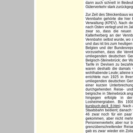
dann auch schnell in Bedeutu
Güterverkehr stark zurückge
Zur Zeit des Streckenbaus w
Vennbahn gehörte die hier 
Verwaltung (KPEV). Nach dem
nach Osten verlegt und im Ja
zwar so, dass die neuen 
Kalterherberg an der Vennba
Vennbahn selbst wurde, wo si
und das ist bis zum heutige
Belgien und der Bundesrepu
vorzusehen, dass die Venn
umliegenden deutschen Gem
Belgisch-Steinebrück; der W
Tarife in Devisen zu bezahl
waren deshalb die damals 
wohlhabende Leute; alleine i
errichtete nun 1925 in Ihr
umliegenden deutschen Geme
einer kurzen Unterbrechu
durchgehenden Reise- und 
belgische in Steinebrück an
hingegen erfolgte in de
Losheimergraben. Bis 193
kursbuch.de/4_8.htm
). Nach 
Staatsbahn bedient; danach 
46 zwar noch für ein paar
gekommen, aber nicht mehr
Personenverkehr, aber nur b
grenzüberschreitender Reise
gab es zwar wieder ein Zoll