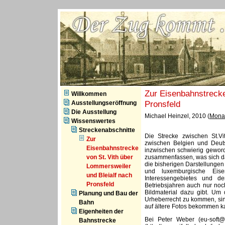
ZVS - Der Zug kommt
Zur Eisenbahnstrecke
Willkommen
Pronsfeld
Ausstellungseröffnung
Die Ausstellung
Michael Heinzel, 2010 (
Monat
Wissenswertes
Streckenabschnitte
Die Strecke zwischen St.V
Zur
zwischen Belgien und Deuts
Eisenbahnstrecke
inzwischen schwierig geworde
von St. Vith über
zusammenfassen, was sich dav
die bisherigen Darstellunge
Lommersweiler
und luxemburgische Eis
und Bleialf nach
Interessengebietes und de
Pronsfeld
Betriebsjahren auch nur noc
Bildmaterial dazu gibt. Um
Planung und Bau der
Urheberrecht zu kommen, sind 
Bahn
auf ältere Fotos bekommen k
Eigenheiten der
Bei Peter Weber (eu-soft@
Bahnstrecke