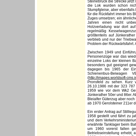
Steinebrück die Strecke jetz
die Lok wurden schon nich
Stumpfgleise, aber ebenfall
für die Rückfahrt immer bis B
Zuges umsetzen; ein ähnliche
Jahren einen nicht unbed
Holzverladung war dort auf
regelmäßig Kesselwagenzu
größtenteils auf Jünkerathe
verblieb und nur der Triebwa
Problem der Rückwärtsfahrt. 
Zwischen 1949 und Einführu
Personenzüge war das wiede
einzelne Loks der kleinen Ba
besonders gut geeignet gewe
dagegen bis 1965 der Eins
Schienenbus-Beiwagen 
(
http://images.worldsoft-cms.i
Pronsfeld zu sehen. Kurz 
26.10.1986 mit der 323 787
1959 wie vor dem Wk2 Gero
Jünkerather 50er und 86er. A
Bleialfer Güterzug aber noch 
ab 1970 Gerolsteiner 211er d
Ein erster Antrag auf Stilll
1958 gestellt und fährt zu j
und dem Verkehrsministerium
erwähnte Tanklager beim Bah
um 1960 vorerst fallen 
Betriebseinstellung erhebt, 