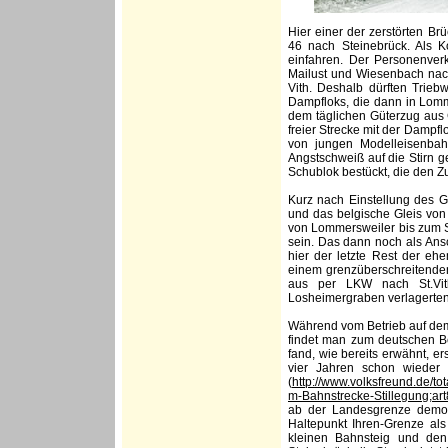
Hier einer der zerstörten B
46 nach Steinebrück. Als 
einfahren. Der Personenve
Mailust und Wiesenbach nach
Vith. Deshalb dürften Trie
Dampfloks, die dann in Lomm
dem täglichen Güterzug aus 
freier Strecke mit der Dampfl
von jungen Modelleisenbahn
Angstschweiß auf die Stirn g
Schublok bestückt, die den 
Kurz nach Einstellung des G
und das belgische Gleis vo
von Lommersweiler bis zum Sä
sein. Das dann noch als Ans
hier der letzte Rest der e
einem grenzüberschreitende
aus per LKW nach St.Vit
Losheimergraben verlagerten
Während vom Betrieb auf dem 
findet man zum deutschen Be
fand, wie bereits erwähnt, e
vier Jahren schon wieder 
(
http://www.volksfreund.de/to
m-Bahnstrecke-Stillegung;ar
ab der Landesgrenze demon
Haltepunkt Ihren-Grenze als
kleinen Bahnsteig und den