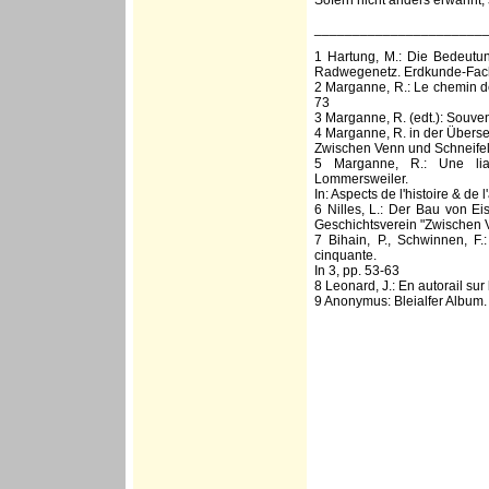
Sofern nicht anders erwähnt,
______________________
1 Hartung, M.: Die Bedeutun
Radwegenetz. Erdkunde-Fac
2 Marganne, R.: Le chemin de 
73
3 Marganne, R. (edt.): Souven
4 Marganne, R. in der Überse
Zwischen Venn und Schneifel
5 Marganne, R.: Une liais
Lommersweiler.
In: Aspects de l'histoire & de
6 Nilles, L.: Der Bau von E
Geschichtsverein "Zwischen V
7 Bihain, P., Schwinnen, F.
cinquante.
In 3, pp. 53-63
8 Leonard, J.: En autorail su
9 Anonymus: Bleialfer Album.