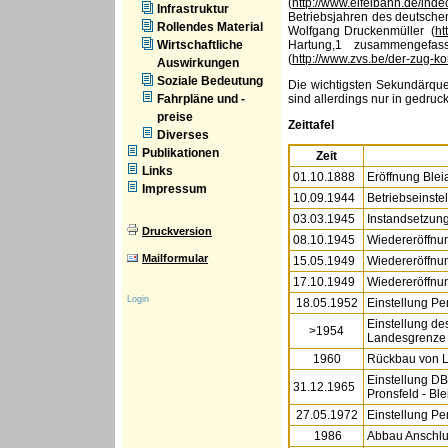
(
http://www.eifelbahn.de/inde
Infrastruktur
Betriebsjahren des deutschen
Rollendes Material
Wolfgang Druckenmüller (
ht
Wirtschaftliche
Hartung,1 zusammengefas
(
http://www.zvs.be/der-zug
Auswirkungen
Soziale Bedeutung
Die wichtigsten Sekundärque
Fahrpläne und -
sind allerdings nur in gedruc
preise
Zeittafel
Diverses
Publikationen
Zeit
Links
01.10.1888
Eröffnung Bleia
Impressum
10.09.1944
Betriebseinstel
03.03.1945
Instandsetzung
Druckversion
08.10.1945
Wiedereröffnun
Mailformular
15.05.1949
Wiedereröffnun
17.10.1949
Wiedereröffnun
Login
18.05.1952
Einstellung Pe
Einstellung de
>1954
Landesgrenze 
1960
Rückbau von L
Einstellung DB
31.12.1965
Pronsfeld - Blei
27.05.1972
Einstellung Pe
1986
Abbau Anschlus