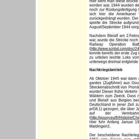
Hier sieht man diese Brücke
worden war. 1944 wurden der 
noch zur Rüstungsfertigung f
sich hier die Amerikaner
zurückgedrängt wurden. Der 
spielte die Strecke aufgrun
August/September 1944 vorg
Nachdem Bleialf am 2.Febr
war, wurde die Strecke noch
Railway Operation Batt
(
http://www.scribd.com/doc/2
konnte bereits der erste Zug
zu urteilen leichte Loks vo
unterwegs dreimal entgleiste (
Nachkriegsbetrieb
Ab Oktober 1945 war dann a
gardes (Zugführer) aus Gouv
Streckenabschnitt von Prons
wurde! Dieser frühe Verkehr
Wäldern zum Zweck. Dass ne
und Bleialf aus Belgien be
Deutschland in jener Zeit 
prG8.1) gezogen, die über J
auf der Vennbahn
(
http://gouvy.eu/fr/Histoire/C
Hier fuhr Anfang Januar 1
Maldingen3.
Der bescheidene Nachkrieg