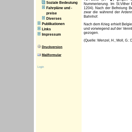
Soziale Bedeutung
Nummerierung. Im St.Vither
Fahrpläne und -
1204). Nach der Befreiung B
zwar die w
ä
hrend der Ardenn
preise
Bahnhof.
Diverses
Publikationen
Nach dem Krieg erhielt Belgie
und vorwiegend auf der Vennb
Links
gezogen.
Impressum
(Quelle: Wenzel, H.; Moll, G.:
Druckversion
Mailformular
Login