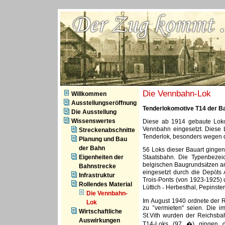
ZVS - Der Zug kommt
Die Vennbahn-Lok
Willkommen
Ausstellungseröffnung
Tenderlokomotive T14 der B
Die Ausstellung
Wissenswertes
Diese ab 1914 gebaute Lok
Vennbahn eingesetzt. Diese
Streckenabschnitte
Tenderlok, besonders wegen 
Planung und Bau
der Bahn
56 Loks dieser Bauart gingen
Eigenheiten der
Staatsbahn. Die Typenbezei
belgischen Baugrund­s
ä
tzen a
Bahnstrecke
eingesetzt durch die Dep
ô
ts
Infrastruktur
Trois-Ponts (von 1923-1925) 
Rollendes Material
Lüttich
-
Herbesthal, Pepinste
Die Vennbahn-
Im August 1940 ordnete der R
Lok
zu
"
vermieten" seien. Die i
Wirtschaftliche
St.Vith wurden der Reichsba
Auswirkungen
T14-Loks (97 �) gingen 