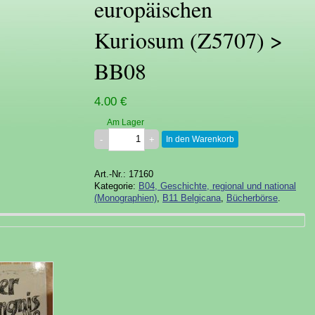
europäischen
Kuriosum (Z5707) >
BB08
4.00 €
Am Lager
In den Warenkorb
Art.-Nr.: 17160
Kategorie:
B04, Geschichte, regional und national
(Monographien)
,
B11 Belgicana
,
Bücherbörse
.