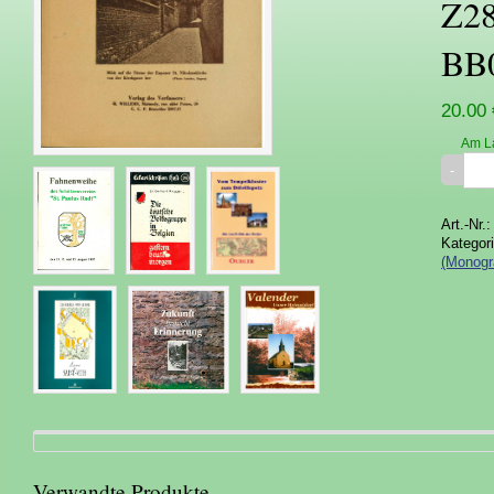
Z28
BB
20.00 
Am L
Art.-Nr.
Kategor
(Monogr
Verwandte Produkte