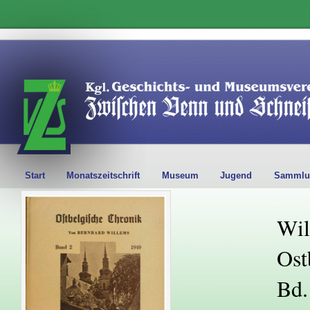
Start
Monatszeitschrift
Museum
Jugend
Sammlu
Wil
Ost
Bd.