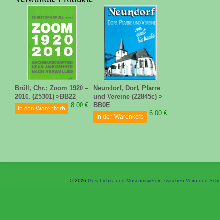
Brüll, Chr.: Zoom 1920 –
Neundorf, Dorf, Pfarre
2010. (Z5301) >BB22
und Vereine (Z2845c) >
8.00 €
BB0E
In den Warenkorb
6.00 €
In den Warenkorb
© 2026
Geschichts- und Museumsverein Zwischen Venn und Schne