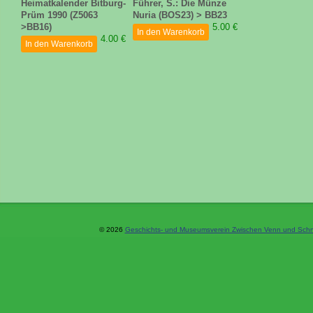
Heimatkalender Bitburg-
Führer, S.: Die Münze
Prüm 1990 (Z5063
Nuria (BOS23) > BB23
>BB16)
5.00 €
In den Warenkorb
4.00 €
In den Warenkorb
© 2026
Geschichts- und Museumsverein Zwischen Venn und Schne