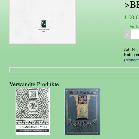
>B
1.00 €
Am L
Art.-Nr.
Kategor
(Monogr
Verwandte Produkte