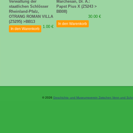
Verwaltung der
Marchesan, Dr. A.:
staatlichen Schlösser
Papst Pius X (Z5243 >
Rheinland-Pfalz,
BB08)
OTRANG ROMAN VILLA
30.00 €
(Z5295) >BB13
In den Warenkorb
1.00 €
In den Warenkorb
© 2026
Geschichts- und Museumsverein Zwischen Venn und Schne