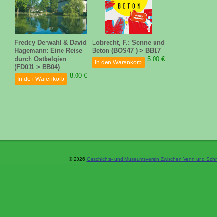
Freddy Derwahl & David
Lobrecht, F.: Sonne und
Hagemann: Eine Reise
Beton (BOS47 ) > BB17
durch Ostbelgien
5.00 €
In den Warenkorb
(FD011 > BB04)
8.00 €
In den Warenkorb
© 2026
Geschichts- und Museumsverein Zwischen Venn und Schne